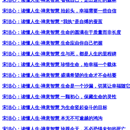
宋洁心：读懂人生·禅意智慧 省视自己，走出迷茫的森林
宋洁心：读懂人生·禅意智慧 抬起头，幸福需要一些自信
宋洁心：读懂人生·禅意智慧 “我执”是自缚的蚕茧
宋洁心：读懂人生·禅意智慧 生命的圆满在于质量而非长度
宋洁心：读懂人生·禅意智慧 生命应由你自己把握
宋洁心：读懂人生·禅意智慧 生与死，都是人生的里程碑
宋洁心：读懂人生·禅意智慧 珍惜生命，给幸福一个载体
宋洁心：读懂人生·禅意智慧 盛满希望的生命才不会枯萎
宋洁心：读懂人生·禅意智慧 生命是一个沙漏，切莫让幸福随
宋洁心：读懂人生·禅意智慧 一颗初心，保藏生命的灵性
宋洁心：读懂人生·禅意智慧 为生命竖起奋斗的目标
宋洁心：读懂人生·禅意智慧 本无不可逾越的鸿沟
宋洁心：读懂人生·禅意智慧 珍视今天，不必恐惧未知的死亡