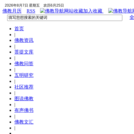
2026年8月7日 星期五
农历6月25日
佛教月历
RSS
加入收藏
首页
|
佛教资讯
|
菩提文库
|
佛教问答
|
五明研究
|
社区推荐
|
图说佛教
|
有声佛书
|
佛教文汇
|