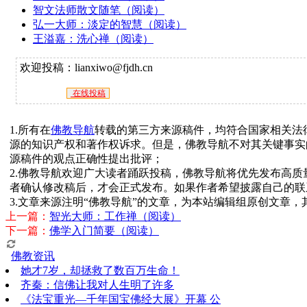
智文法师散文随笔（阅读）
弘一大师：淡定的智慧（阅读）
王溢嘉：洗心禅（阅读）
欢迎投稿：lianxiwo@fjdh.cn
在线投稿
1.所有在
佛教导航
转载的第三方来源稿件，均符合国家相关法
源的知识产权和著作权诉求。但是，佛教导航不对其关键事实
源稿件的观点正确性提出批评；
2.佛教导航欢迎广大读者踊跃投稿，佛教导航将优先发布高
者确认修改稿后，才会正式发布。如果作者希望披露自己的联
3.文章来源注明“佛教导航”的文章，为本站编辑组原创文章
上一篇：
智光大师：工作禅（阅读）
下一篇：
佛学入门简要（阅读）
佛教资讯
她才7岁，却拯救了数百万生命！
齐秦：信佛让我对人生明了许多
《法宝重光—千年国宝佛经大展》开幕 公