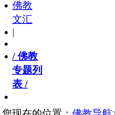
佛教
文汇
|
/ 佛教
专题列
表 /
您现在的位置：
佛教导航