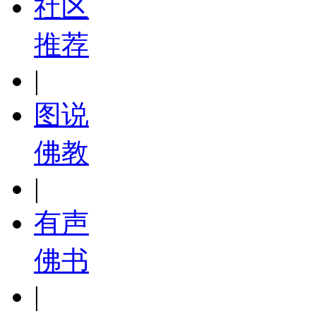
社区
推荐
|
图说
佛教
|
有声
佛书
|