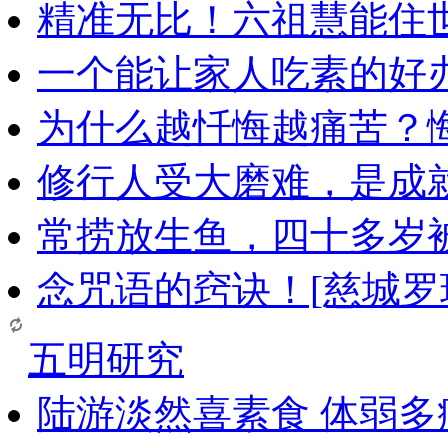
精准无比！六祖慧能住
一个能让家人吃素的好
为什么越忏悔越痛苦？
修行人受大磨难，是成
常捞放生鱼，四十多岁
念咒语的窍诀！[慈城罗
五明研究
陆游淡然喜素食 体弱多