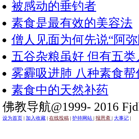
被感动的垂钓者
素食是最有效的美容法
僧人见面为何先说“阿弥
五谷杂粮虽好 但有五类
雾霾吸进肺 八种素食帮
素食中的天然补药
佛教导航@1999- 2016 Fjd
设为首页
|
加入收藏
|
在线投稿
|
护持网站
|
报恩斋
|
大事记
|