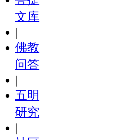
文库
|
佛教
问答
|
五明
研究
|