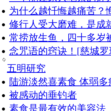
为什么越忏悔越痛苦？
修行人受大磨难，是成
常捞放生鱼，四十多岁
念咒语的窍诀！[慈城罗
五明研究
陆游淡然喜素食 体弱多
被感动的垂钓者
素食是最有效的美容法