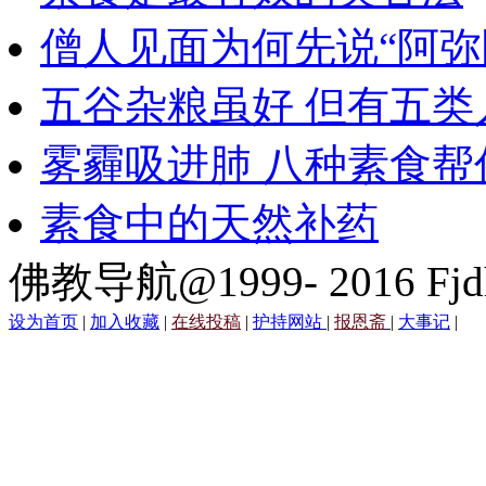
僧人见面为何先说“阿弥
五谷杂粮虽好 但有五类
雾霾吸进肺 八种素食帮
素食中的天然补药
佛教导航@1999- 2016 Fjd
设为首页
|
加入收藏
|
在线投稿
|
护持网站
|
报恩斋
|
大事记
|