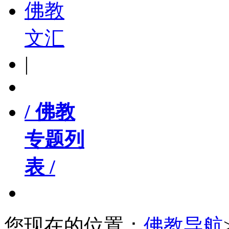
佛教
文汇
|
/ 佛教
专题列
表 /
您现在的位置：
佛教导航