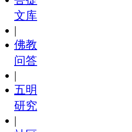
文库
|
佛教
问答
|
五明
研究
|