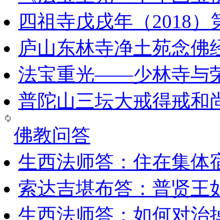
四祖寺戊戌年（2018
庐山东林寺净土苑念佛
法宝重光——少林寺与
普陀山三坛大戒得戒和
佛教问答
生西法师答：住在集体
索达吉堪布答：普贤王
生西法师答：如何对治