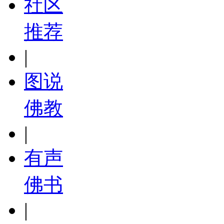
社区
推荐
|
图说
佛教
|
有声
佛书
|