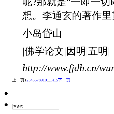
呢?那就是“一即一
想。
李通玄
的著作里贯
小岛岱山
|佛学论文|因明|五明|
http://www.fjdh.cn/w
上一页
1
2
3
4
5
6
7
8
9
10
...
14
15
下一页