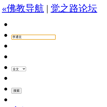
«佛教导航
|
觉之路论坛