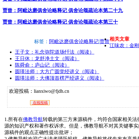
贾曾：阿毗达磨俱舍论略释记 俱舍论颂疏论本第二十九
贾曾：阿毗达磨俱舍论略释记 俱舍论颂疏论本第三十
相关文章
标签：
阿毗达磨俱舍论略释记
|
贾曾
江味农：金
王子文：礼念弥陀道场忏法（阅读）
王日休：龙舒净土文（阅读）
陈舜俞：庐山记（阅读）
圆瑛法师：大方广圆觉经讲义（阅读）
圆瑛法师：大佛顶首楞严经讲义（阅读）
欢迎投稿：lianxiwo@fjdh.cn
在线投稿
1.所有在
佛教导航
转载的第三方来源稿件，均符合国家相关法
源的知识产权和著作权诉求。但是，佛教导航不对其关键事实
源稿件的观点正确性提出批评；
2.佛教导航欢迎广大读者踊跃投稿，佛教导航将优先发布高