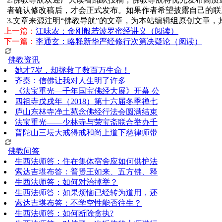
者确认修改稿后，才会正式发布。如果作者希望披露自己的联
3.文章来源注明“佛教导航”的文章，为本站编辑组原创文章
上一篇：
江味农：金刚般若波罗蜜经讲义（阅读）
下一篇：
李通玄：略释新华严经修行次第决疑论（阅读）
佛教资讯
她才7岁，却拯救了数百万生命！
齐秦：信佛让我对人生明了许多
《法宝重光—千年国宝佛经大展》开幕 公
四祖寺戊戌年（2018）第十六届冬季禅七
庐山东林寺净土苑念佛经行法会圆满结束
法宝重光——少林寺与荣宝斋联合举办千
普陀山三坛大戒得戒和尚上道下慈律师带
佛教问答
生西法师答：住在集体宿舍应如何供护法
索达吉堪布答：普贤王如来、五方佛、释
生西法师答：如何对治掉举？
生西法师答：如果烦恼已经转为道用，还
索达吉堪布答：​不学空性能否往生？
生西法师答：如何断除贪执?