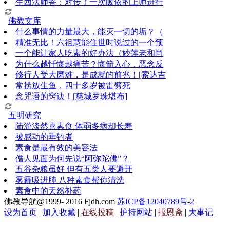
生西法师答：对传了一次皈依的上师进行
佛教文库
什么事情的力量最大，能灭一切的垢？（
精准无比！六祖慧能住世时说过的一个预
一个能让家人吃素的好办法（妙莲老和尚
为什么越忏悔越痛苦？悔箭入心，恶念反
修行人受大磨难，是成就的前兆！[索达吉
常捞放生鱼，四十多岁被雷劈死
念咒语的窍诀！[慈城罗珠堪布]
五明研究
陆游淡然喜素食 体弱多病却长寿
被感动的垂钓者
素食是最有效的美容法
僧人见面为何先说“阿弥陀佛”？
五谷杂粮虽好 但有五类人要避开
雾霾吸进肺 八种素食帮你清洗
素食中的天然补药
佛教导航@1999- 2016 Fjdh.com
苏ICP备12040789号-2
设为首页
|
加入收藏
|
在线投稿
|
护持网站
|
报恩斋
|
大事记
|