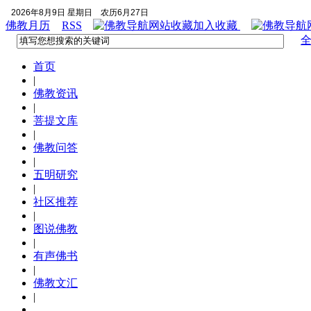
2026年8月9日 星期日
农历6月27日
佛教月历
RSS
加入收藏
首页
|
佛教资讯
|
菩提文库
|
佛教问答
|
五明研究
|
社区推荐
|
图说佛教
|
有声佛书
|
佛教文汇
|