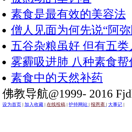
素食是最有效的美容法
僧人见面为何先说“阿弥
五谷杂粮虽好 但有五类
雾霾吸进肺 八种素食帮
素食中的天然补药
佛教导航@1999- 2016 Fjd
设为首页
|
加入收藏
|
在线投稿
|
护持网站
|
报恩斋
|
大事记
|