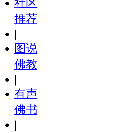
社区
推荐
|
图说
佛教
|
有声
佛书
|