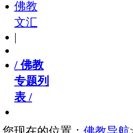
佛教
文汇
|
/ 佛教
专题列
表 /
您现在的位置：
佛教导航