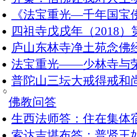
《法宝重光—千年国宝
四祖寺戊戌年（2018
庐山东林寺净土苑念佛
法宝重光——少林寺与
普陀山三坛大戒得戒和
佛教问答
生西法师答：住在集体
索达吉堪布答：普贤王