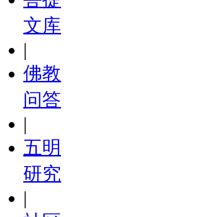
文库
|
佛教
问答
|
五明
研究
|