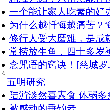
一个能让家人吃素的好
为什么越忏悔越痛苦？
修行人受大磨难，是成
常捞放生鱼，四十多岁
念咒语的窍诀！[慈城罗
五明研究
陆游淡然喜素食 体弱多
被感动的垂钓者