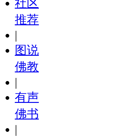
社区
推荐
|
图说
佛教
|
有声
佛书
|