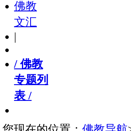
佛教
文汇
|
/ 佛教
专题列
表 /
您现在的位置：
佛教导航