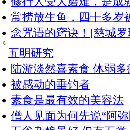
修行人受大磨难，是成
常捞放生鱼，四十多岁
念咒语的窍诀！[慈城罗
五明研究
陆游淡然喜素食 体弱多
被感动的垂钓者
素食是最有效的美容法
僧人见面为何先说“阿弥