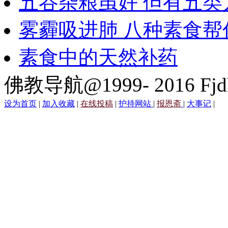
五谷杂粮虽好 但有五类
雾霾吸进肺 八种素食帮
素食中的天然补药
佛教导航@1999- 2016 Fjd
设为首页
|
加入收藏
|
在线投稿
|
护持网站
|
报恩斋
|
大事记
|