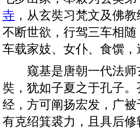
寺
，从玄奘习梵文及佛教
不断世欲，行驾三车相随
车载家妓、女仆、食馔，遂
窥基是唐朝一代法师玄
奘，犹如子夏之于孔子。
经，方可阐扬宏发，广被
有克绍箕裘力，且具后修