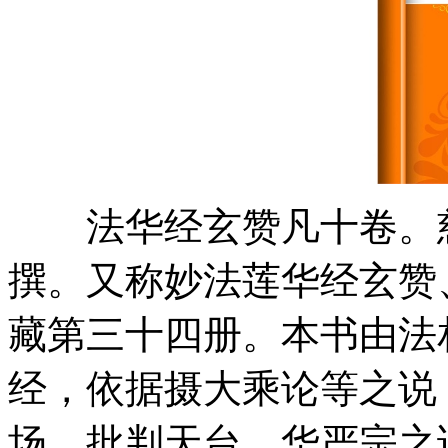
法华经玄赞凡十卷。慈恩
撰。又称妙法莲华经玄赞
藏第三十四册。本书由法
经，依据摄大乘论等之说
场，批判天台、华严宗之