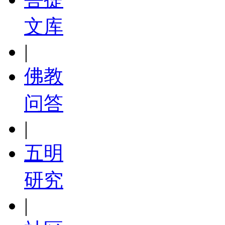
文库
|
佛教
问答
|
五明
研究
|