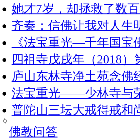
她才7岁，却拯救了数
齐秦：信佛让我对人生
《法宝重光—千年国宝
四祖寺戊戌年（2018
庐山东林寺净土苑念佛
法宝重光——少林寺与
普陀山三坛大戒得戒和
佛教问答