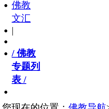
佛教
文汇
|
/ 佛教
专题列
表 /
您现在的位置：
佛教导航