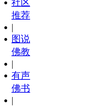
社区
推荐
|
图说
佛教
|
有声
佛书
|