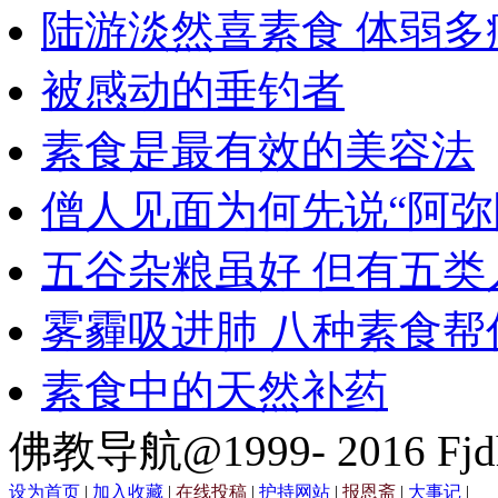
陆游淡然喜素食 体弱多
被感动的垂钓者
素食是最有效的美容法
僧人见面为何先说“阿弥
五谷杂粮虽好 但有五类
雾霾吸进肺 八种素食帮
素食中的天然补药
佛教导航@1999- 2016 Fjd
设为首页
|
加入收藏
|
在线投稿
|
护持网站
|
报恩斋
|
大事记
|