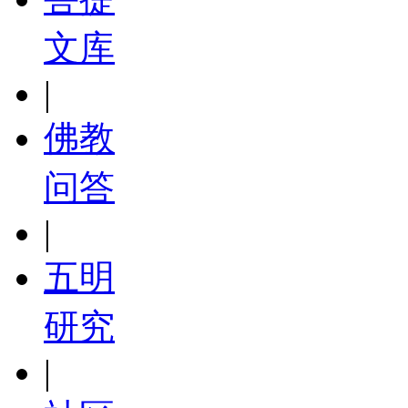
文库
|
佛教
问答
|
五明
研究
|