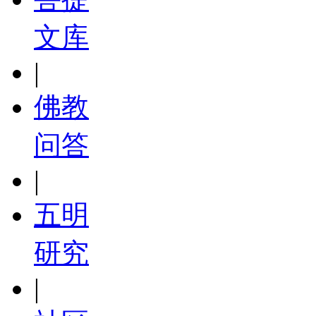
文库
|
佛教
问答
|
五明
研究
|