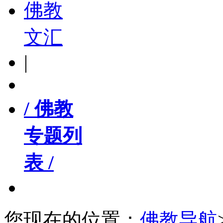
佛教
文汇
|
/ 佛教
专题列
表 /
您现在的位置：
佛教导航