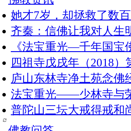
她才7岁，却拯救了数
齐秦：信佛让我对人生
《法宝重光—千年国宝
四祖寺戊戌年（2018
庐山东林寺净土苑念佛
法宝重光——少林寺与
普陀山三坛大戒得戒和
佛教问答