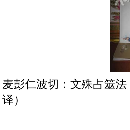
麦彭仁波切：文殊占筮法
译）