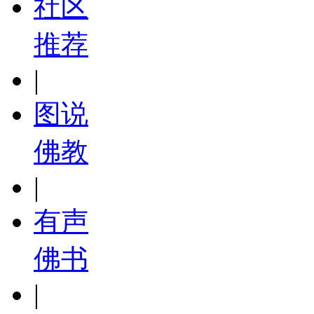
社区
推荐
|
图说
佛教
|
有声
佛书
|