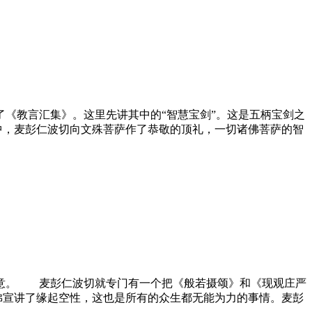
《教言汇集》。这里先讲其中的“智慧宝剑”。这是五柄宝剑之
中，
麦彭仁波切
向文殊菩萨作了恭敬的顶礼，一切诸佛菩萨的智
的密意。
麦彭仁波切
就专门有一个把《般若摄颂》和《现观庄严
佛宣讲了缘起空性，这也是所有的众生都无能为力的事情。
麦彭