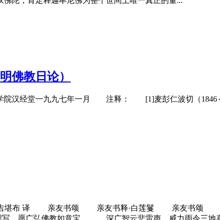
佛陀，肯定释迦牟尼佛为整个世间上唯一真正的量...
明佛教日论）
学院汉经堂一九九七年一月 注释： [1]
麦彭仁波切
（18
堪布 译 亲友书颂 亲友书释·白莲鬘 亲友书颂 龙
撰写，愿广弘佛教如意宝。 深广智云悲雷声，威力雨令三