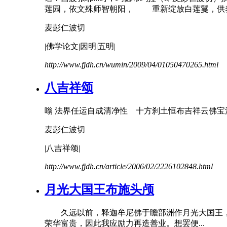
莲园，依文殊师智朝阳， 重新绽放白莲鬘，供养.
麦彭仁波切
|佛学论文|因明|五明|
http://www.fjdh.cn/wumin/2009/04/01050470265.html
八吉祥颂
嗡 法界任运自成清净性 十方刹土恒布吉祥云佛宝
麦彭仁波切
|八吉祥颂|
http://www.fjdh.cn/article/2006/02/2226102848.html
月光大国王布施头颅
久远以前，释迦牟尼佛于瞻部洲作月光大国王，
荣华富贵，因此我应励力再造善业。想罢便...