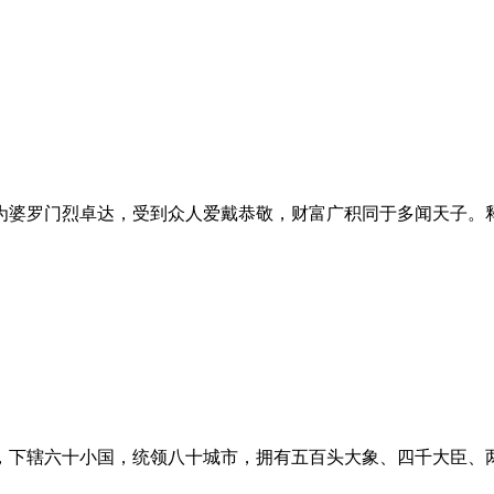
婆罗门烈卓达，受到众人爱戴恭敬，财富广积同于多闻天子。释
下辖六十小国，统领八十城市，拥有五百头大象、四千大臣、两