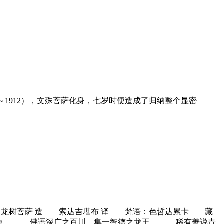
46～1912），文殊菩萨化身，七岁时便造成了归纳整个显密
树菩萨 造 索达吉堪布 译 梵语：色哲达累卡 藏
地喜， 佛语深广之百川，集一智德之龙王。 稀有善说青