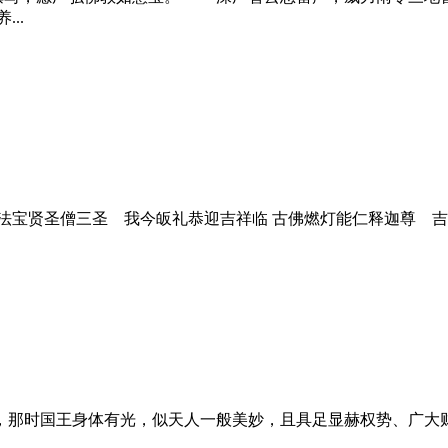
..
法宝贤圣僧三圣 我今皈礼恭迎吉祥临 古佛燃灯能仁释迦尊 吉祥
那时国王身体有光，似天人一般美妙，且具足显赫权势、广大财