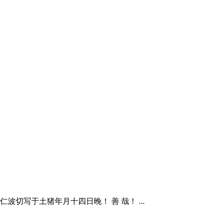
仁波切
写于土猪年月十四日晚！ 善 哉！ ...