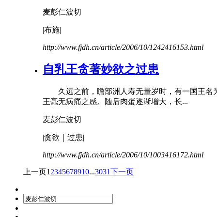
麦彭仁波切
|布施|
http://www.fjdh.cn/article/2006/10/1242416153.html
自乳王贪著妙欲之过患
久远之前，瞻部洲人寿无量岁时，有一国王名为
王毫无病痛之感。随后肉蛋逐渐增大，长...
麦彭仁波切
|贪欲｜过患|
http://www.fjdh.cn/article/2006/10/1003416172.html
上一页
1
2
3
4
5
6
7
8
9
10
...
30
31
下一页