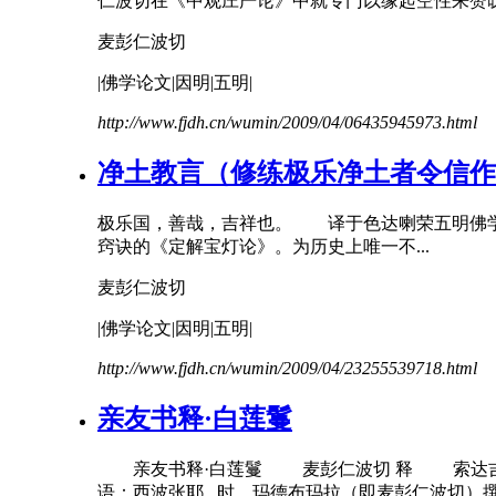
仁波切
在《中观庄严论》中就专门以缘起空性来赞叹
麦彭仁波切
|佛学论文|因明|五明|
http://www.fjdh.cn/wumin/2009/04/06435945973.html
净土教言（修练极乐净土者令信作
极乐国，善哉，吉祥也。 译于色达喇荣五明佛
窍诀的《定解宝灯论》。为历史上唯一不...
麦彭仁波切
|佛学论文|因明|五明|
http://www.fjdh.cn/wumin/2009/04/23255539718.html
亲友书释·白莲鬘
亲友书释·白莲鬘
麦彭仁波切
释 索达吉
语：西波张耶...时，玛德布玛拉（即
麦彭仁波切
）