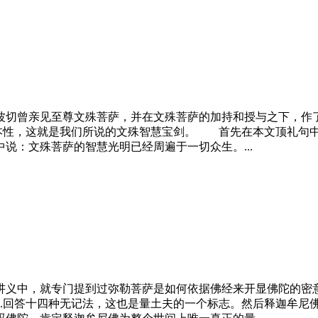
波切
曾亲见至尊文殊菩萨，并在文殊菩萨的加持和授与之下，作了
.本性，这就是我们所说的文殊智慧宝剑。 首先在本文顶礼句
说：文殊菩萨的智慧光明已经周遍于一切众生。...
多讲义中，就专门提到过弥勒菩萨是如何依据佛经来开显佛陀
..回答十四种无记法，这也是量土夫的一个标志。然后释迦牟尼