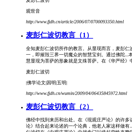
麦彭仁波切
观世音
http://www.fjdh.cn/article/2006/07/0700093350.html
麦彭仁波切教言（1）
全知麦彭仁波切所作的教言。从显现而言，
麦彭仁
一，即摧毁三界一切魔众的智慧宝剑。通过佛陀..
慧显现为菩萨的形象就是文殊菩萨。在《华严经》中
麦彭仁波切
|佛学论文|因明|五明|
http://www.fjdh.cn/wumin/2009/04/06435845972.html
麦彭仁波切教言（2）
佛经中找到来历和出处。在《现观庄严论》的许
论》结合起来论述的一个论典，他老人家这样做有.