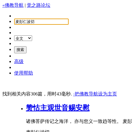
«佛教导航
|
觉之路论坛
高级
使用帮助
找到相关内容306篇，用时43毫秒.
·把佛教导航设为主页
赞怙主观世音赐安慰
诸佛菩萨传记之海洋， 亦与您义一致趋等性。
麦彭