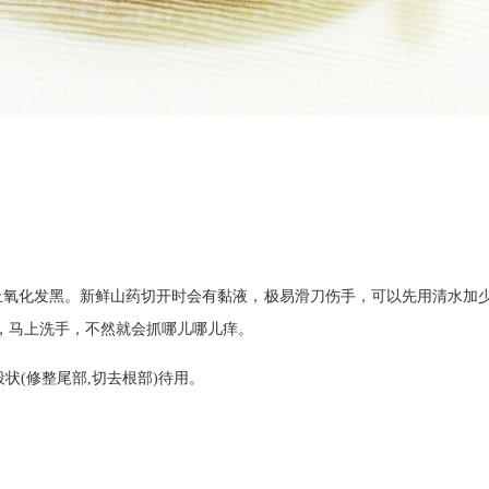
防止氧化发黑。新鲜山药切开时会有黏液，极易滑刀伤手，可以先用清水
，马上洗手，不然就会抓哪儿哪儿痒。
状(修整尾部,切去根部)待用。