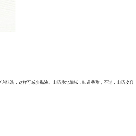
加少许醋洗，这样可减少黏液。山药质地细腻，味道香甜，不过，山药皮容