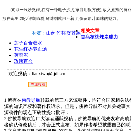
(6)取一只沙煲(现在有一种电子沙煲,家庭用很方便),放入煮熟的
放在碗里,加少许胡椒粉,鲜味剂就用不着了,保留原汁原味的魅力。
相关文章
标签：
山药
|
竹荪
|
煲莲藕
首乌核桃炖素腓力
莲子百合糖水
花生红枣养血汤
菠菜泥
玫瑰百合
欢迎投稿：lianxiwo@fjdh.cn
在线投稿
1.所有在
佛教导航
转载的第三方来源稿件，均符合国家相关法
源的知识产权和著作权诉求。但是，佛教导航不对其关键事实
源稿件的观点正确性提出批评；
2.佛教导航欢迎广大读者踊跃投稿，佛教导航将优先发布高
者确认修改稿后，才会正式发布。如果作者希望披露自己的联
3.文章来源注明“佛教导航”的文章，为本站编辑组原创文章