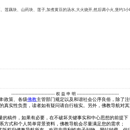
黄豆、莲藕块、山药块、莲子,加煮黄豆的汤水,大火烧开,然后调小火,煲约3
------------------------------ 权 益 申 明 -----------------------------
律/政策、各级
佛教
主管部门规定以及和谐社会公序良俗，除了注
的真实性负责，读者如有疑问请自行核实。另外，佛教导航对其
质量的稿件，如果有必要，在不破坏关键事实和中心思想的前提
系方式和个人简单背景资料，佛教导航会尽量满足您的需求；
，其版权归佛教导航所有。欢迎非营利性电子刊物、网站转载，但须