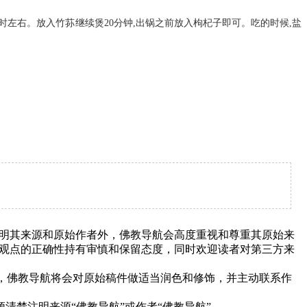
小时左右。放入竹荪继续煲20分钟,出锅之前放入枸杞子即可。吃的时候,盐
明其来源和原始作者外，佛教导航会高度重视和尊重其原始来
观点的正确性持有审慎和保留态度，同时欢迎读者对第三方来
下，佛教导航将会对原始稿件做适当润色和修饰，并主动联系作
清楚注明来源“佛教导航”或作者“佛教导航”。