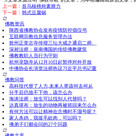
上一篇：
首乌核桃炖素腓力
下一篇：
韩式豆腐锅
佛教资讯
陕西省佛教协会发布疫情防控倡仪书
互联网宗教信息服务管理办法
抚州正觉古寺传授三坛大戒之通启二师、
深昶法师：泉南佛国的传统佛教建筑
佛教教职人员行为守则
杭州灵隐寺从12月10日起暂停对外开放
中佛协会长演觉法师热议习近平总书记重
佛教问答
高科技代替了人力,未来人类该何去何从
分手后仍放不下他，该怎么办
海涛法师：放生可以找别人代替吗？
达真堪布：放生的动物再被抓回来怎么办
有何方法可以让精神在念佛时不溜号呢？
家人杀鸡，我拔毛砍肉，可以吗？
佛弟子们都会问的27个问题
佛教文库