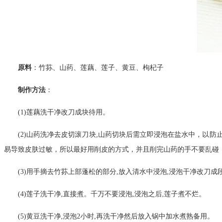
原料
：竹荪、山药、莲藕、莲子、黄豆、枸杞子
制作方法
：
(1)莲藕洗干净改刀成块待用。
(2)山药洗净去皮切滚刀块,山药切块后需立即浸泡在盐水中，以
易导致皮肤过敏，所以最好用削皮的方式，并且削完山药的手不要乱碰
(3)用手摘去竹荪上部蓬松的部分,放入清水中浸泡,浸泡干净改刀成段
(4)莲子洗干净,直接煮。千万不要浸泡,浸泡之后,莲子煮不烂。
(5)黄豆洗干净,浸泡2小时,再洗干净然后放入锅中加水煮熟备用。