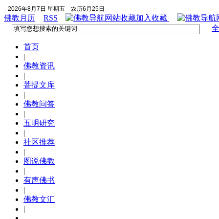
2026年8月7日 星期五
农历6月25日
佛教月历
RSS
加入收藏
首页
|
佛教资讯
|
菩提文库
|
佛教问答
|
五明研究
|
社区推荐
|
图说佛教
|
有声佛书
|
佛教文汇
|