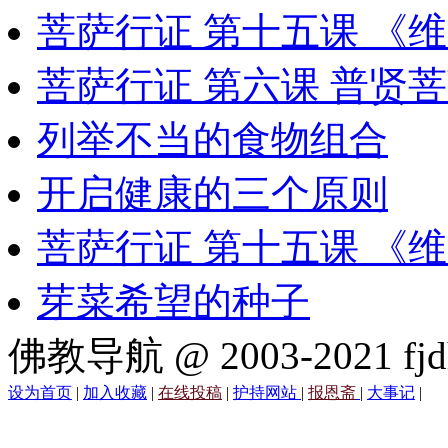
菩萨行证 第十五课 《
菩萨行证 第六课 普贤
列举不当的食物组合
开启健康的三个原则
菩萨行证 第十五课 《
芽菜希望的种子
佛教导航 @ 2003-2021 fjd
设为首页
|
加入收藏
|
在线投稿
|
护持网站
|
报恩斋
|
大事记
|