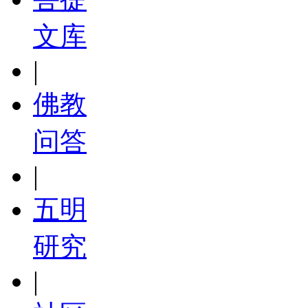
文库
|
佛教
问答
|
五明
研究
|