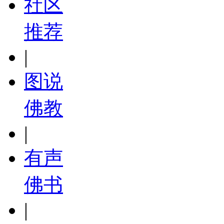
社区
推荐
|
图说
佛教
|
有声
佛书
|