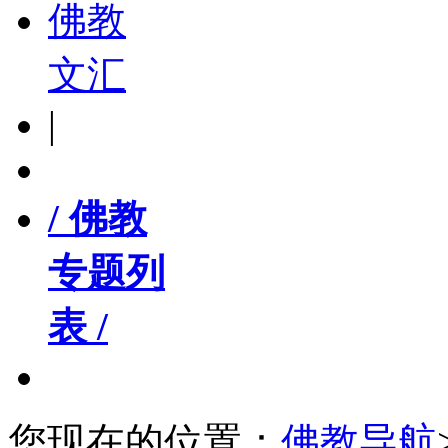
佛教
文汇
|
/ 佛教
专题列
表 /
您现在的位置：
佛教导航