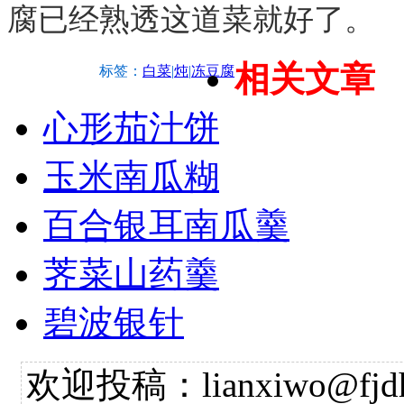
腐已经熟透这道菜就好了。
相关文章
标签：
白菜
|
炖
|
冻豆腐
心形茄汁饼
玉米南瓜糊
百合银耳南瓜羹
荠菜山药羹
碧波银针
欢迎投稿：lianxiwo@fjdh