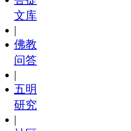
文库
|
佛教
问答
|
五明
研究
|