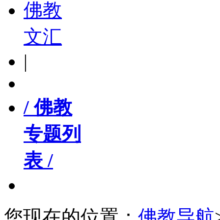
佛教
文汇
|
/ 佛教
专题列
表 /
您现在的位置：
佛教导航