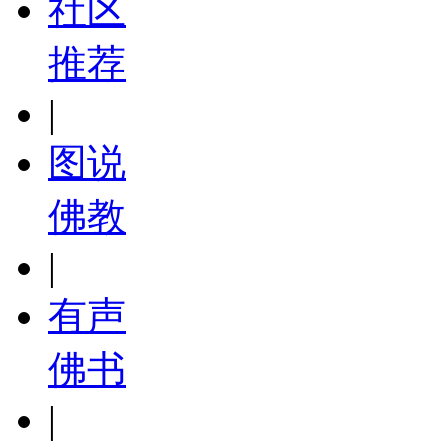
社区
推荐
|
图说
佛教
|
有声
佛书
|