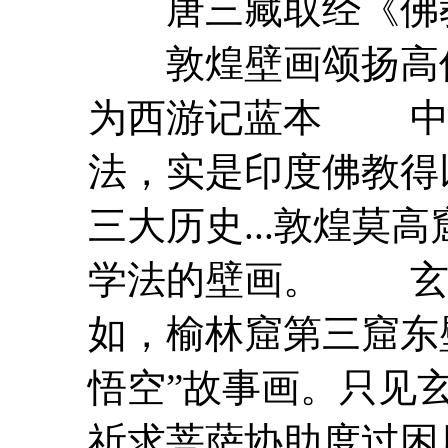
唐三藏取经《佛
敦煌壁画颂扬
高
为西游记蓝本 中
法，实是印度佛教得
三大历史...敦煌莫
学法的壁画。 玄
如，榆林窟第三窟东
悟空”
故事
画。只见
祈求菩萨协助度过困厄