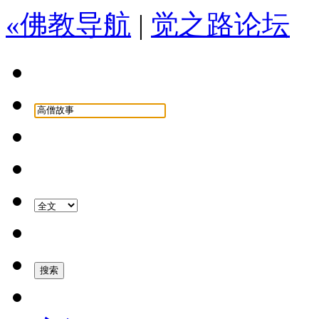
«佛教导航
|
觉之路论坛