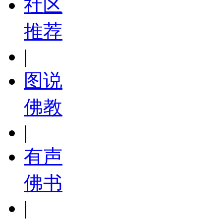
社区
推荐
|
图说
佛教
|
有声
佛书
|