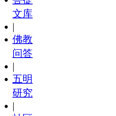
文库
|
佛教
问答
|
五明
研究
|