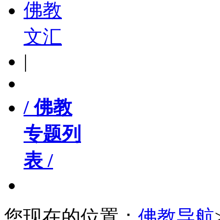
佛教
文汇
|
/ 佛教
专题列
表 /
您现在的位置：
佛教导航