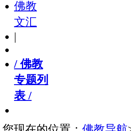
佛教
文汇
|
/ 佛教
专题列
表 /
您现在的位置：
佛教导航