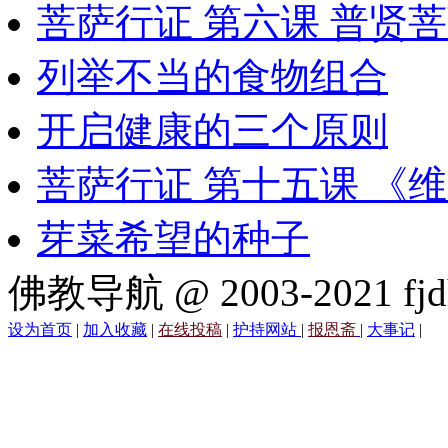
菩萨行证 第六课 普贤
列举不当的食物组合
开启健康的三个原则
菩萨行证 第十五课 《
芽菜希望的种子
佛教导航 @ 2003-2021 fjd
设为首页
|
加入收藏
|
在线投稿
|
护持网站
|
报恩斋
|
大事记
|