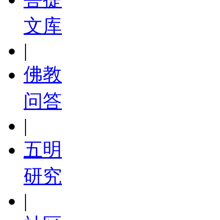
文库
|
佛教
问答
|
五明
研究
|