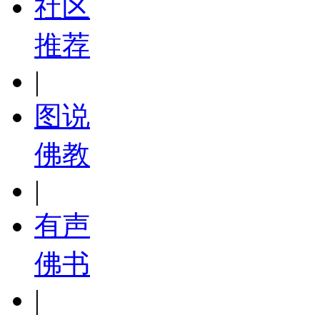
社区
推荐
|
图说
佛教
|
有声
佛书
|