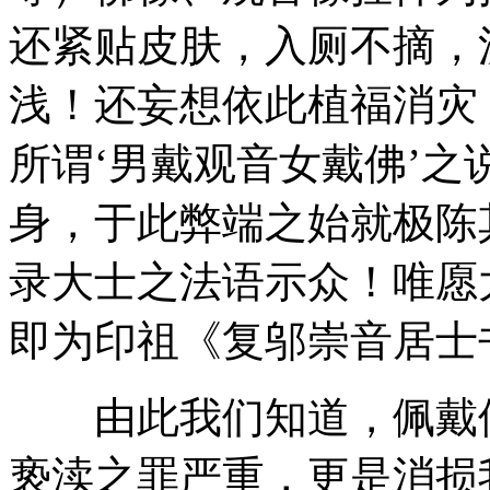
还紧贴皮肤，入厕不摘，
浅！还妄想依此植福消灾
所谓‘男戴观音女戴佛’
身，于此弊端之始就极陈
录大士之法语示众！唯愿
即为印祖《复邬崇音居士
由此我们知道，佩戴佛
亵渎之罪严重，更是消损