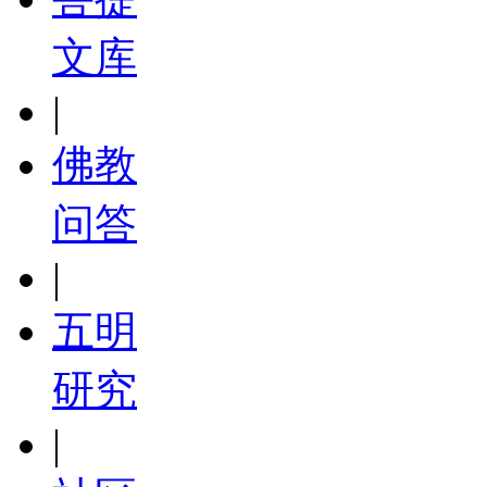
文库
|
佛教
问答
|
五明
研究
|