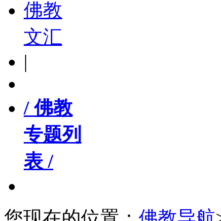
佛教
文汇
|
/ 佛教
专题列
表 /
您现在的位置：
佛教导航