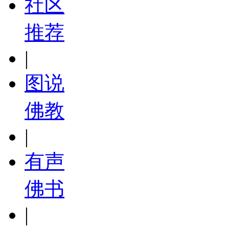
社区
推荐
|
图说
佛教
|
有声
佛书
|