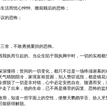
生活而忧心忡忡、瞻前顾后的恐怖；
非议的恐怖；
三舍，不敢勇挑重担的恐怖。
我执而引起的。当众生陷于我执网中时，一切的实相都
深懂得：世间的一切变化，都只不过是一场终须谢幕的
天气晴朗阴冷，家境富裕贫困，别人赞叹诋毁，都是镜花
全摆脱了一切是非对错，心中必定安然自在、随遇而安，
中走了出来，他的生命，已不再是痛苦的囚笼、恐怖的监
，知道一些字面上的空性，便整天鹦鹉学舌、拾人牙慧
可能获得解脱。