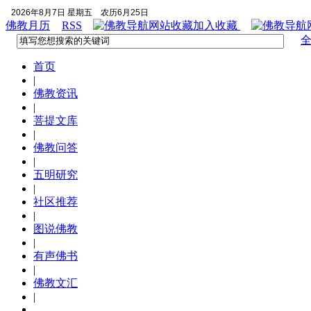
2026年8月7日 星期五
农历6月25日
佛教月历
RSS
加入收藏
首页
|
佛教资讯
|
菩提文库
|
佛教问答
|
五明研究
|
社区推荐
|
图说佛教
|
有声佛书
|
佛教文汇
|