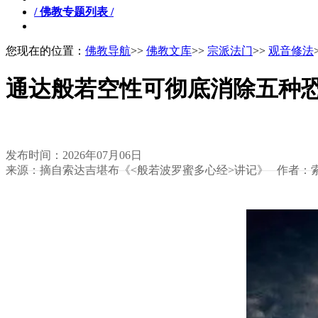
/ 佛教专题列表 /
您现在的位置：
佛教导航
>>
佛教文库
>>
宗派法门
>>
观音修法
通达般若空性可彻底消除五种
发布时间：2026年07月06日
来源：摘自索达吉堪布《<般若波罗蜜多心经>讲记》 作者：