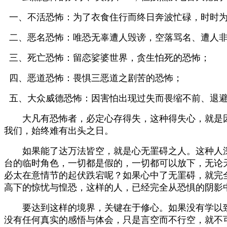
一、不活恐怖：为了衣食住行而终日奔波忙碌，时时为
二、恶名恐怖：唯恐无辜遭人毁谤，空落骂名、遭人
三、死亡恐怖：留恋娑婆世界，贪生怕死的恐怖；
四、恶道恐怖：畏惧三恶道之剧苦的恐怖；
五、大众威德恐怖：因害怕出现过失而畏缩不前、退避
大凡有恐怖者，必定心存得失，这种得失心，就是因
我们，始终难有出头之日。
如果能了达万法皆空，就是心无罣碍之人。这种人深
台的临时角色，一切都是假的，一切都可以放下，无论
必太在意情节的起伏跌宕呢？如果心中了无罣碍，就完
高下的惊忧与惶恐，这样的人，已经完全从恐惧的阴影
要达到这样的境界，关键在于修心。如果没有学以致用
没有任何真实的感悟与体会，只是言空而不行空，就不