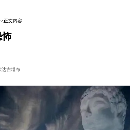
>>正文内容
恐怖
索达吉堪布