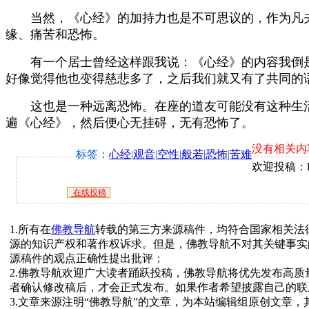
当然，《心经》的加持力也是不可思议的，作为凡夫
缘、痛苦和恐怖。
有一个居士曾经这样跟我说：《心经》的内容我倒是
好像觉得他也变得慈悲多了，之后我们就又有了共同的
这也是一种远离恐怖。在座的道友可能没有这种生活
遍《心经》，然后便心无挂碍，无有恐怖了。
没有相关内
标签：
心经
|
观音
|
空性
|
般若
|
恐怖
|
苦难
欢迎投稿：lia
在线投稿
1.所有在
佛教导航
转载的第三方来源稿件，均符合国家相关法
源的知识产权和著作权诉求。但是，佛教导航不对其关键事实
源稿件的观点正确性提出批评；
2.佛教导航欢迎广大读者踊跃投稿，佛教导航将优先发布高
者确认修改稿后，才会正式发布。如果作者希望披露自己的联
3.文章来源注明“佛教导航”的文章，为本站编辑组原创文章