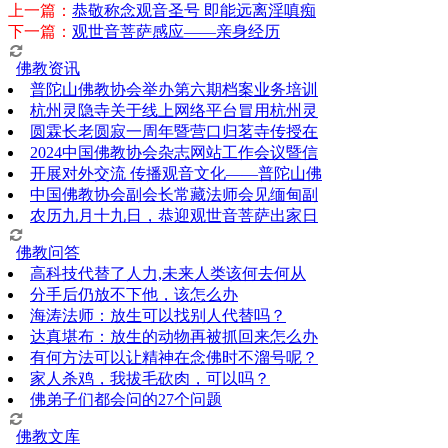
上一篇：
恭敬称念观音圣号 即能远离淫嗔痴
下一篇：
观世音菩萨感应——亲身经历
佛教资讯
普陀山佛教协会举办第六期档案业务培训
杭州灵隐寺关于线上网络平台冒用杭州灵
圆霖长老圆寂一周年暨营口归茗寺传授在
2024中国佛教协会杂志网站工作会议暨信
开展对外交流 传播观音文化——普陀山佛
中国佛教协会副会长常藏法师会见缅甸副
农历九月十九日，恭迎观世音菩萨出家日
佛教问答
高科技代替了人力,未来人类该何去何从
分手后仍放不下他，该怎么办
海涛法师：放生可以找别人代替吗？
达真堪布：放生的动物再被抓回来怎么办
有何方法可以让精神在念佛时不溜号呢？
家人杀鸡，我拔毛砍肉，可以吗？
佛弟子们都会问的27个问题
佛教文库