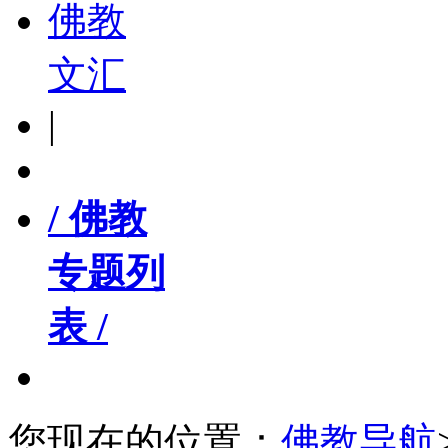
佛教
文汇
|
/ 佛教
专题列
表 /
您现在的位置：
佛教导航