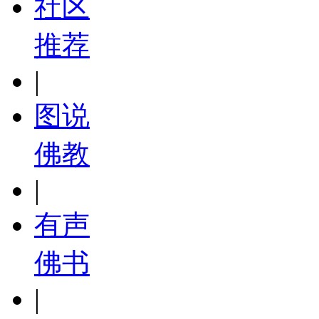
社区
推荐
|
图说
佛教
|
有声
佛书
|