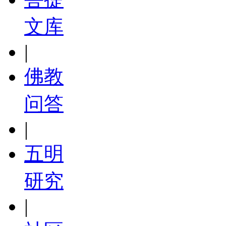
文库
|
佛教
问答
|
五明
研究
|