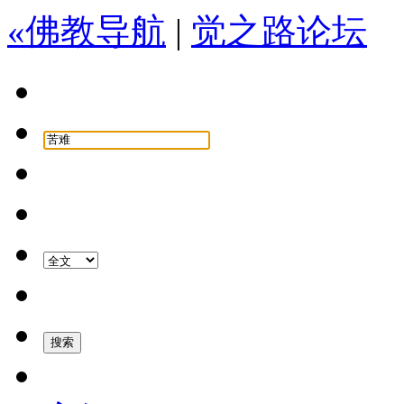
«佛教导航
|
觉之路论坛