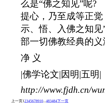
么是“佛之知见”呢
提心，乃至成等正觉
示、悟、入佛之知见
部一切佛教经典的义涵
净 义
|佛学论文|因明|五明|
http://www.fjdh.cn/w
上一页
1
2
3
4
5
6
7
8
9
10
...
483
484
下一页