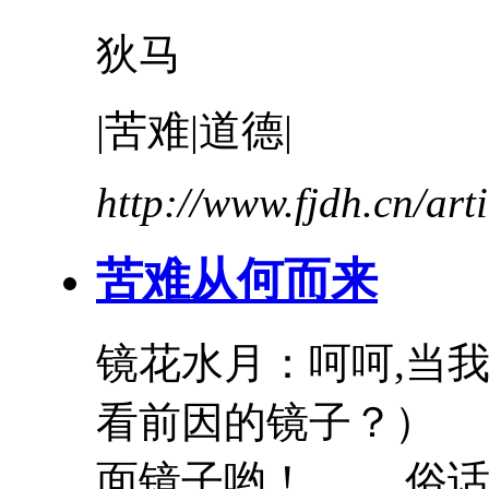
狄马
|
苦难
|道德|
http://www.fjdh.cn/ar
苦难
从何而来
镜花水月：呵呵,当
看前因的镜子？） 
面镜子哟！ 俗话