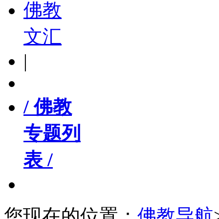
佛教
文汇
|
/ 佛教
专题列
表 /
您现在的位置：
佛教导航