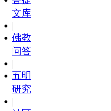
文库
|
佛教
问答
|
五明
研究
|