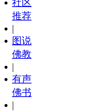
社区
推荐
|
图说
佛教
|
有声
佛书
|