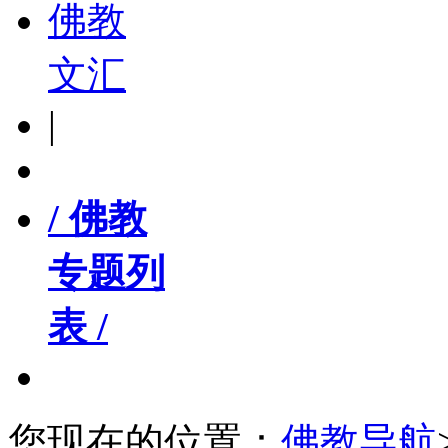
佛教
文汇
|
/ 佛教
专题列
表 /
您现在的位置：
佛教导航