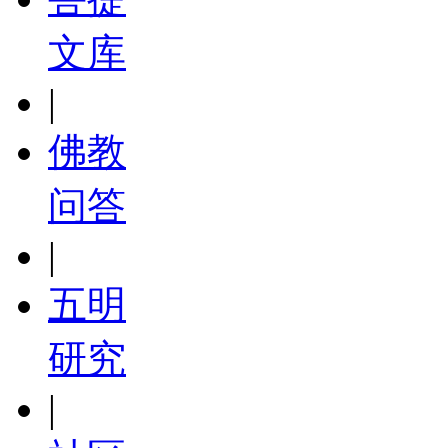
文库
|
佛教
问答
|
五明
研究
|