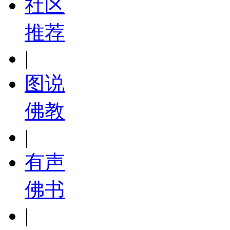
社区
推荐
|
图说
佛教
|
有声
佛书
|