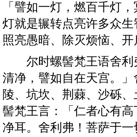
「譬如一灯，燃百千灯，
灯就是辗转点亮许多众生
照亮愚暗、除灭烦恼、开
尔时螺髻梵王语舍利弗
清净，譬如自在天宫。」
陵、坑坎、荆蕀、沙砾、
髻梵王言：「仁者心有高
净耳。舍利弗！菩萨于一