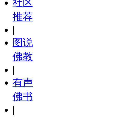
社区
推荐
|
图说
佛教
|
有声
佛书
|