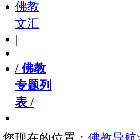
佛教
文汇
|
/ 佛教
专题列
表 /
您现在的位置：
佛教导航