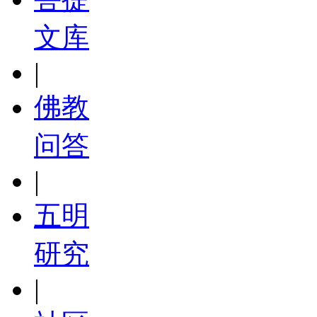
文库
|
佛教
问答
|
五明
研究
|