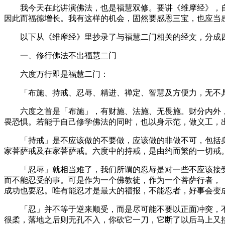
我今天在此讲演佛法，也是福慧双修。要讲《维摩经》，自
因此而福德增长。我有这样的机会，固然要感恩三宝，也应当
以下从《维摩经》里抄录了与福慧二门相关的经文，分成四
一、修行佛法不出福慧二门
六度万行即是福慧二门：
「布施、持戒、忍辱、精进、禅定、智慧及方便力，无不具
六度之首是「布施」，有财施、法施、无畏施。财分内外，
畏恐惧。若能于自己修学佛法的同时，也以身示范，做义工，
「持戒」是不应该做的不要做，应该做的非做不可，包括身
家菩萨戒及在家菩萨戒。六度中的持戒，是由约而繁的一切戒
「忍辱」就相当难了，我们所谓的忍辱是对一些不应该接受
而不能忍受的事。可是作为一个佛教徒，作为一个菩萨行者，
成功也要忍。唯有能忍才是最大的福报，不能忍者，好事会变
「忍」并不等于逆来顺受，而是尽可能不要以正面冲突，不
很柔，落地之后则无孔不入，你砍它一刀，它断了以后马上又