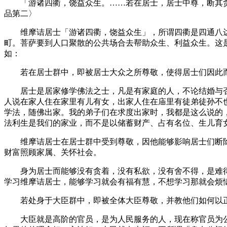
「游诸四衢，饶益众生。……若在居士，居士中尊，断其贪
品第二〉
维摩诘居士「游诸四衢，饶益众生」，所谓四衢是四通八达
町。菩萨要到人口聚散的公共场合去帮助众生、利益众生。这
如：
若在居士群中，即被居士大众之所尊敬，使得居士们因此
居士是居家修学佛法之士，凡是有家庭的人，不论结婚与否
人说在家人住在家里有儿有女，出家人住在庙里有徒弟徒孙不
学法，随佛出家。我的弟子们在求度出家时，我都是这么说的
法利生是我们的家业，而不是以储蓄财产、占有名位、生儿育
维摩诘居士在居士群中受到尊敬，因他能够影响居士们断除
财富照顾家属、关怀社会。
身为居士而能够没有贪着，没有私欲，没有舍不得，是难得
学习维摩诘居士，能够学习就会有福有慧，不想学习那就会烦
若处身于大臣群中，即被全体大臣尊敬，并教他们如何以
大臣就是高阶的官员，是为人民服务的人，现在称官员为公