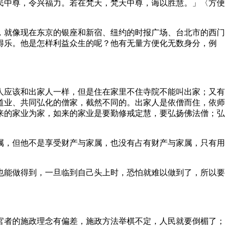
中尊，令兴福力。若在梵天，梵天中尊，诲以胜慧。」〈方便
就像现在东京的银座和新宿、纽约的时报广场、台北市的西门
得乐。他是怎样利益众生的呢？他有无量方便化无数身分，例
应该和出家人一样，但是住在家里不住寺院不能叫出家；又有
道业、共同弘化的僧家，截然不同的。出家人是依僧而住，依师
来的家业为家，如来的家业是要勤修戒定慧，要弘扬佛法僧；弘
，但他不是享受财产与家属，也没有占有财产与家属，只有用
能做得到，一旦临到自己头上时，恐怕就难以做到了，所以要
者的施政理念有偏差，施政方法举棋不定，人民就要倒楣了；