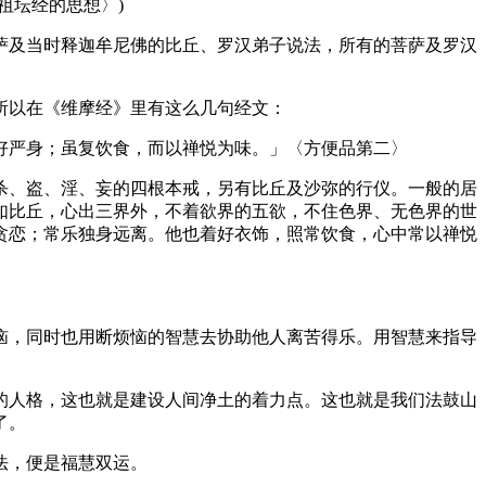
祖坛经的思想〉)
及当时释迦牟尼佛的比丘、罗汉弟子说法，所有的菩萨及罗汉
所以在《维摩经》里有这么几句经文：
严身；虽复饮食，而以禅悦为味。」〈方便品第二〉
、盗、淫、妄的四根本戒，另有比丘及沙弥的行仪。一般的居
如比丘，心出三界外，不着欲界的五欲，不住色界、无色界的世
贪恋；常乐独身远离。他也着好衣饰，照常饮食，心中常以禅悦
，同时也用断烦恼的智慧去协助他人离苦得乐。用智慧来指导
人格，这也就是建设人间净土的着力点。这也就是我们法鼓山
了。
法，便是福慧双运。