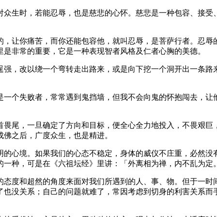
众生时，若能忍辱，也是慈悲的心怀。慈悲是一种包容、接受、
，让你痛苦，而你还能包容他，就叫忍辱，是菩萨行者。忍辱的
里是非常的重要，它是一种表现智者风格及仁者心胸的美德。
强，改以绕一个弯转走出路来，或是向下挖一个洞开出一条路来
一个失败者，常常遇到鬼挡墙，但我不会向鬼的怀抱闯去，让他
畏尾，一旦确定了方向和目标，便全心全力地投入，不畏艰巨，
成佛之后，广度众生，也是精进。
的心境。如果我们的心态不稳定，身体的威仪不庄重，必然没有
的一种，可是在《六祖坛经》里讲：「外离相为禅，内不乱为定
态度和超然的角度来面对我们所遇到的人、事、物。但于一时间
了也没关系；自己的问题就难了，常因考虑到切身的利害关系而