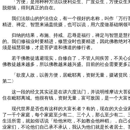
「方便」是用种种方法以便利众生、广度众生，方便众生来
脱烦恼，得到真正的自在。
我们法鼓山的护法信众，有一个很好的名称，叫作「万行菩
精进、禅定、智慧来涵盖统摄，也可以说，用六度做基础纲领
归纳的结果，布施、持戒、忍辱是福行，禅定与智慧是慧行
的。我们修福业时要精进，修慧业时也要精进，因此佛教绝对
须是福慧双修，才是菩萨道和佛道的修行者。
若干佛教徒逃避现实，自修自了，不管人间疾苦，不关心众
佛教徒越来越多，所以佛教越来越兴盛。目前的社会需要更多
「欲度人故，以善方便，居毗耶离，资财无量，摄诸贫民；
第二〉
这一段的经文其实还是在讲六度法门，并说明维摩诘大菩萨
住在毗耶离城。他很有钱，资财无量，富可敌国，是一个大富
现代世界是否也有这样的大富长者？有的，现在的大企业家
了一千个家庭，每个家庭至少有二、三个人，那么至少有二、
生活所需，就如俗话说「给他米吃，不如教会他种稻」，自己
业家们，不论他们自己承不承认，我认为他们就是长者居士、