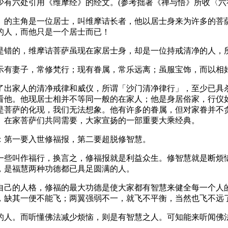
六处引用《维摩经》的经文。(参考拙著《禅与悟》所收〈六
的主角是一位居士，叫维摩诘长者，他以居士身来为许多的菩萨
的人，而他只是一个居士而已！
错的，维摩诘菩萨虽现在家居士身，却是一位持戒清净的人，
有妻子，常修梵行；现有眷属，常乐远离；虽服宝饰，而以相好
出家人的清净戒律和威仪，所谓「沙门清净律行」，至少已具杀
看他。他现居士相并不等同一般的在家人；他是身居俗家，行仪
是菩萨的化现，我们无法想象。他有许多的眷属，但对家眷并不
、在家菩萨们共同需要，大家宣扬的一部重要大乘经典。
第一要入世修福报，第二要超脱修智慧。
些叫作福行，换言之，修福报就是利益众生。修智慧就是断烦恼
，是福慧两种功德都已具足圆满的人。
己的人格，修福的最大功德是使大家都有智慧来健全每一个人的
，缺其一便不能飞；两翼强弱不一，就飞不平衡，当然也飞不远
人。而听懂佛法减少烦恼，则是有智慧之人。可知能来听闻佛