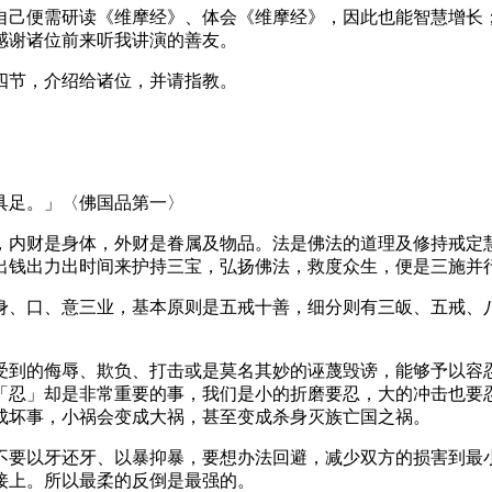
己便需研读《维摩经》、体会《维摩经》，因此也能智慧增长；
感谢诸位前来听我讲演的善友。
节，介绍给诸位，并请指教。
足。」〈佛国品第一〉
内财是身体，外财是眷属及物品。法是佛法的道理及修持戒定慧
出钱出力出时间来护持三宝，弘扬佛法，救度众生，便是三施并
、口、意三业，基本原则是五戒十善，细分则有三皈、五戒、八
。
到的侮辱、欺负、打击或是莫名其妙的诬蔑毁谤，能够予以容忍
「忍」却是非常重要的事，我们是小的折磨要忍，大的冲击也要
成坏事，小祸会变成大祸，甚至变成杀身灭族亡国之祸。
要以牙还牙、以暴抑暴，要想办法回避，减少双方的损害到最小
接上。所以最柔的反倒是最强的。