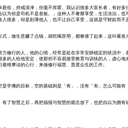
甚俭，持戒清净，丝毫不挥霍。我认识很多大富长者，有好多位
会以为你是司机不是老板。」这种人不奢靡享受，生活淡泊，也
收入很多，却是刻薄他人，也不让自己享受，这就是守财奴而不
式，做生意赚了点钱，就吃喝穿用，都奢侈了起来，这叫暴发户
力修行的人，他的心情，经常是处在非常安静稳定的状况中，甚
很多的人给他安定，使那些不容易接受教育与训练的人，虚心地
习着维摩诘的心行，来做修行福慧、普度众生的工作。
是学佛的目标，空的基础则是「有」，没有「有」怎么可能有「
有了智慧之后，再把福报与智慧的观念放下，也把自以为拥有福