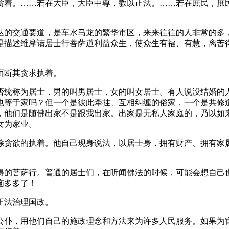
着。……若在大臣，大臣中尊，教以正法。……若在庶民，庶民
的交通要道，是车水马龙的繁华市区，来来往往的人非常的多，
是描述维摩诘居士行菩萨道利益众生，使众生有福、有慧，离苦
而断其贪求执着。
统称为居士，男的叫男居士，女的叫女居士。有人说没结婚的人
也等于家吗？但一个是彼此牵挂、互相纠缠的俗家，一个是共修
，他们是随佛出家不是跟我出家。出家是无私人家庭的，乃以如
女为家业。
贪欲的执着。他自己现身说法，以居士身，拥有财产、拥有家属
的菩萨行。普通的居士们，在听闻佛法的时候，可能会想自己也
恼多多了！
正法治理国政。
仆，用他们自己的施政理念和方法来为许多人民服务。如果为官