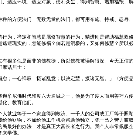
、适应环境、适应对象，便利众生，得到智慧、增加福报、解
种的方便法门，无数无量的法门，都可用布施、持戒、忍辱、
行为，禅定和智慧是属修智慧的行为，精进则是帮助福慧双修
是逃避现实的，怎能修福？倘若是消极的，又如何修慧？所以必
有很多似是而非的佛教徒，所以佛教被误解很深。今天正信的
维摩诘居士：
怠；一心禅寂，摄诸乱意；以决定慧，摄诸无智。」〈方便品
迦牟尼佛时代印度六大名城之一，他是为了度人而用善巧方便
感化、教育他们。
人就业等于一个家庭得到救济。一千人的公司或工厂等于照顾
接给他财物，不如给他工作机会帮助他独立，凭一己之劳力赚取
贫民最好的办法，才是真正大富长者之行为。我个人非常佩服企
齐来学佛。