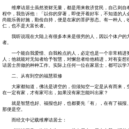
维摩诘居士虽然资财无量，都是用来救济贫民，自己则自奉
程中，我告诉他：「以你的穿著，即使开着好车，不知道的人
尚能乐善好施，勤俭自持，便是在家的菩萨形态。有一种人，
仁，也不是大富长者。
我听说现在大陆上有很多本来是很穷的人，因以个体户的方
者。
一个能自我爱惜、自我检点的人，必定也是一个非常精进努
人；他就能对无知者给予智慧，对懈怠者给他精进，对有妄想
诘居士所做的种种工作。实际上任何一位在家居士，都可以学
二、从有到空的福慧双修
大家都知道，佛法是讲空的，但须知空一定是从有而来，空
在一定有家，才有家可出，如果没有家怎能叫出家？
就是智慧也好、福报也好，也都要先「有」，在有了福报、
那便是空。
而经文中记载维摩诘居士：