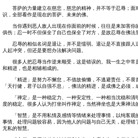
菩萨的力量建立在慈悲，慈悲的精神，并不等于忍辱；面对
识，全部看作是现在的菩萨、未来的佛。
当你遇到恶人敌人出现在你面前的时候，往往是来加害你的
俱伤；忍一时不但保全了自己也保全了对方，是故忍辱在佛法
忍辱的相似名词是退让，并不是懦弱。退让是不直接跟人逞
人起冲突，但还是要想办法解决问题。
很多人把忍辱当作逆来顺受，这是错误的。我一生之中常是
和精进，也是相辅相成的。
「精进」是努力不懈怠，不借故偷懒，不逃避责任，不畏首
「天行健，君子以自强不息」，佛法的精进，是成佛之必须，
「禅定」是一种稳定力、一种安定性、一种相当沈稳和清明
度的稳定。很多人认为打坐叫作禅定，当然禅坐也是大乘禅法
「智慧」是不用私情及感情等情绪来处理事情，以纯客观的
事情、处理问题较容易，因为他人的问题与自己无关，处理错
无私的智慧。