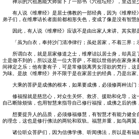
禅宗的六祖惠能大师留下了一部书《六祖坛经》，里边至少有
有人说《维摩经》是居士佛教的一部经典，因为《维摩经》
弟子们，在维摩诘长者面前都相形失色，变成了像是没有智慧
因此，有人说《维摩经》应该不是由出家人来讲。其实那是
「虽为白衣，奉持沙门清净律行；虽处居家，不着三界；示
所谓白衣，就是居家修道之士，维摩诘以居士身，却具足了
士是做不到的，所以这是一位大菩萨，不能以世俗的在家身来
间禅定之乐；他有妻有子，可是常修脱离男女淫欲的梵行，这
为味。是故《维摩经》并不限于是在家居士的经典，乃是出家
大乘的菩萨是成佛的根本，如果要成佛，必须修两种法门：
修福报就是慈悲心，对众生关怀、救济、援助和化导，这一
自己断除烦恼，也用智慧来指导自己修行福报，成佛之后的佛
想要提升人的品质，必须修福修慧，有智慧才有能力健全自
的理念，这也是修行佛法的两轮和双轨。福慧并重，如鸟两翼
诸位听众菩萨们，因为信佛学佛、听闻佛法，所以是有福的