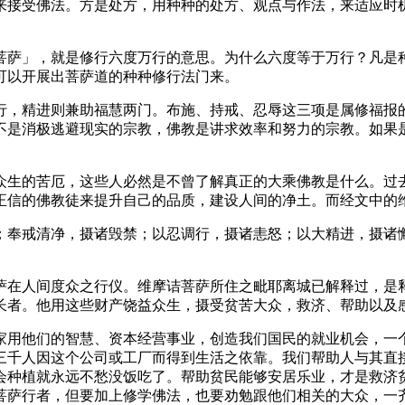
接受佛法。方是处方，用种种的处方、观点与作法，来适应时机
萨」，就是修行六度万行的意思。为什么六度等于万行？凡是种
可以开展出菩萨道的种种修行法门来。
，精进则兼助福慧两门。布施、持戒、忍辱这三项是属修福报的
不是消极逃避现实的宗教，佛教是讲求效率和努力的宗教。如果
生的苦厄，这些人必然是不曾了解真正的大乘佛教是什么。过去
正信的佛教徒来提升自己的品质，建设人间的净土。而经文中的
奉戒清净，摄诸毁禁；以忍调行，摄诸恚怒；以大精进，摄诸懈
在人间度众之行仪。维摩诘菩萨所住之毗耶离城已解释过，是释
长者。他用这些财产饶益众生，摄受贫苦大众，救济、帮助以及
用他们的智慧、资本经营事业，创造我们国民的就业机会，一个
三千人因这个公司或工厂而得到生活之依靠。我们帮助人与其直
会种植就永远不愁没饭吃了。帮助贫民能够安居乐业，才是救济
菩萨行者，但要加上修学佛法，也要劝勉跟他们相关的大众，一