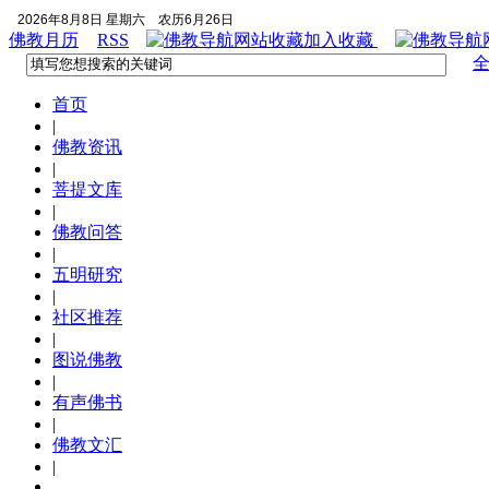
2026年8月8日 星期六
农历6月26日
佛教月历
RSS
加入收藏
首页
|
佛教资讯
|
菩提文库
|
佛教问答
|
五明研究
|
社区推荐
|
图说佛教
|
有声佛书
|
佛教文汇
|