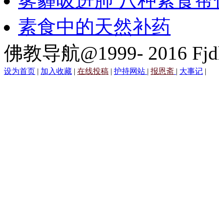
雾霾吸进肺 八种素食帮
素食中的天然补药
佛教导航@1999- 2016 Fjd
设为首页
|
加入收藏
|
在线投稿
|
护持网站
|
报恩斋
|
大事记
|