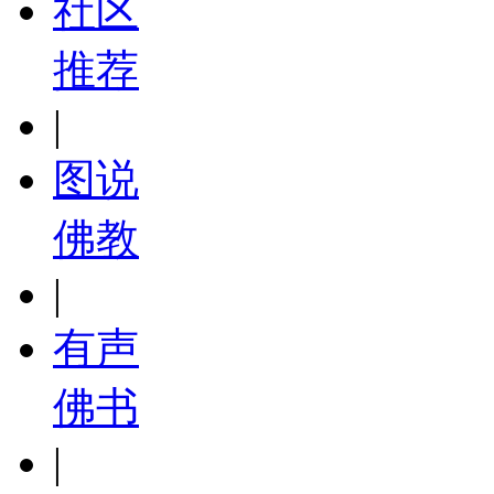
社区
推荐
|
图说
佛教
|
有声
佛书
|