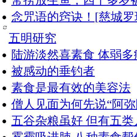
常捞放生鱼，四十多岁
念咒语的窍诀！[慈城罗
五明研究
陆游淡然喜素食 体弱多
被感动的垂钓者
素食是最有效的美容法
僧人见面为何先说“阿弥
五谷杂粮虽好 但有五类