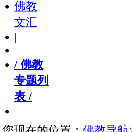
佛教
文汇
|
/ 佛教
专题列
表 /
您现在的位置：
佛教导航