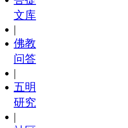
文库
|
佛教
问答
|
五明
研究
|