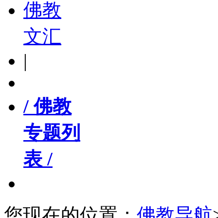
佛教
文汇
|
/ 佛教
专题列
表 /
您现在的位置：
佛教导航