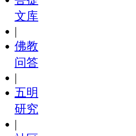
文库
|
佛教
问答
|
五明
研究
|