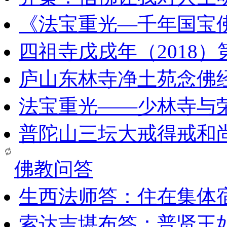
《法宝重光—千年国宝
四祖寺戊戌年（2018
庐山东林寺净土苑念佛
法宝重光——少林寺与
普陀山三坛大戒得戒和
佛教问答
生西法师答：住在集体
索达吉堪布答：普贤王