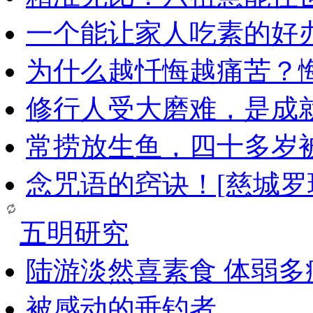
一个能让家人吃素的好
为什么越忏悔越痛苦？
修行人受大磨难，是成
常捞放生鱼，四十多岁
念咒语的窍诀！[慈城罗
五明研究
陆游淡然喜素食 体弱多
被感动的垂钓者