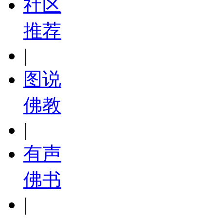
社区
推荐
|
图说
佛教
|
有声
佛书
|