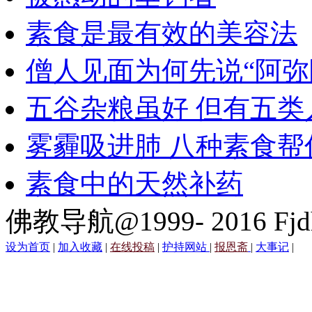
素食是最有效的美容法
僧人见面为何先说“阿弥
五谷杂粮虽好 但有五类
雾霾吸进肺 八种素食帮
素食中的天然补药
佛教导航@1999- 2016 Fjd
设为首页
|
加入收藏
|
在线投稿
|
护持网站
|
报恩斋
|
大事记
|