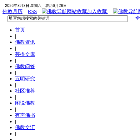
2026年8月8日 星期六
农历6月26日
佛教月历
RSS
加入收藏
首页
|
佛教资讯
|
菩提文库
|
佛教问答
|
五明研究
|
社区推荐
|
图说佛教
|
有声佛书
|
佛教文汇
|