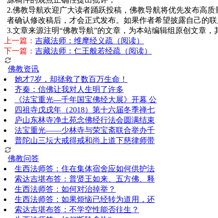
2.佛教导航欢迎广大读者踊跃投稿，佛教导航将优先发布高
者确认修改稿后，才会正式发布。如果作者希望披露自己的联
3.文章来源注明“佛教导航”的文章，为本站编辑组原创文章
上一篇：
吉藏法师：维摩经义疏（阅读）
下一篇：
吉藏法师：仁王般若经疏（阅读）
佛教资讯
她才7岁，却拯救了数百万生命！
齐秦：信佛让我对人生明了许多
《法宝重光—千年国宝佛经大展》开幕 公
四祖寺戊戌年（2018）第十六届冬季禅七
庐山东林寺净土苑念佛经行法会圆满结束
法宝重光——少林寺与荣宝斋联合举办千
普陀山三坛大戒得戒和尚上道下慈律师带
佛教问答
生西法师答：住在集体宿舍应如何供护法
索达吉堪布答：普贤王如来、五方佛、释
生西法师答：如何对治掉举？
生西法师答：如果烦恼已经转为道用，还
索达吉堪布答：​不学空性能否往生？