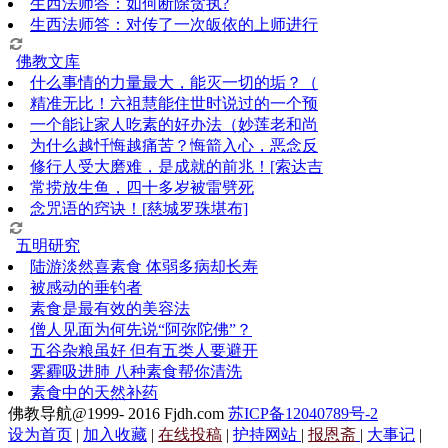
生西法师答：如何断除贪执?
生西法师答：对传了一次皈依的上师进行
佛教文库
什么事情的力量最大，能灭一切的垢？（
精准无比！六祖慧能住世时说过的一个预
一个能让家人吃素的好办法（妙莲老和尚
为什么越忏悔越痛苦？悔箭入心，恶念反
修行人受大磨难，是成就的前兆！[索达吉
常捞放生鱼，四十多岁被雷劈死
念咒语的窍诀！[慈城罗珠堪布]
五明研究
陆游淡然喜素食 体弱多病却长寿
被感动的垂钓者
素食是最有效的美容法
僧人见面为何先说“阿弥陀佛”？
五谷杂粮虽好 但有五类人要避开
雾霾吸进肺 八种素食帮你清洗
素食中的天然补药
佛教导航@1999- 2016 Fjdh.com
苏ICP备12040789号-2
设为首页
|
加入收藏
|
在线投稿
|
护持网站
|
报恩斋
|
大事记
|