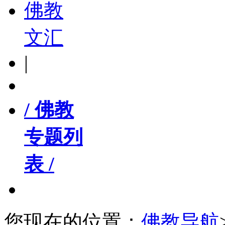
佛教
文汇
|
/ 佛教
专题列
表 /
您现在的位置：
佛教导航