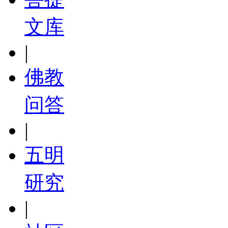
文库
|
佛教
问答
|
五明
研究
|