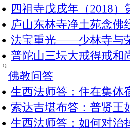
四祖寺戊戌年（2018
庐山东林寺净土苑念佛
法宝重光——少林寺与
普陀山三坛大戒得戒和
佛教问答
生西法师答：住在集体
索达吉堪布答：普贤王
生西法师答：如何对治