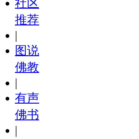
社区
推荐
|
图说
佛教
|
有声
佛书
|