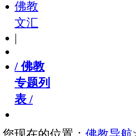
佛教
文汇
|
/ 佛教
专题列
表 /
您现在的位置：
佛教导航