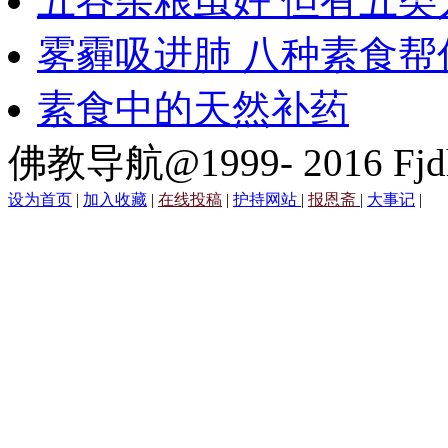
五谷杂粮虽好 但有五类
雾霾吸进肺 八种素食帮
素食中的天然补药
佛教导航@1999- 2016 Fjd
设为首页
|
加入收藏
|
在线投稿
|
护持网站
|
报恩斋
|
大事记
|