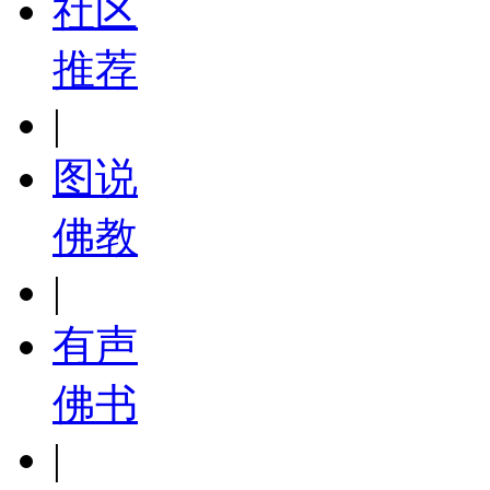
社区
推荐
|
图说
佛教
|
有声
佛书
|