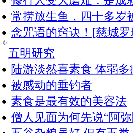
修行人受大磨难，是成
常捞放生鱼，四十多岁
念咒语的窍诀！[慈城罗
五明研究
陆游淡然喜素食 体弱多
被感动的垂钓者
素食是最有效的美容法
僧人见面为何先说“阿弥