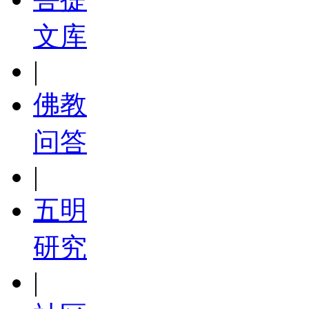
文库
|
佛教
问答
|
五明
研究
|