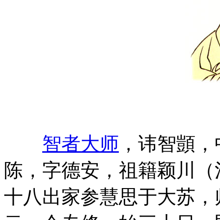
智者大师
，讳智顗，
陈，字德安，祖籍颖川（
十八出家参慧思于大苏，