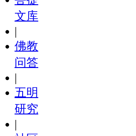
文库
|
佛教
问答
|
五明
研究
|