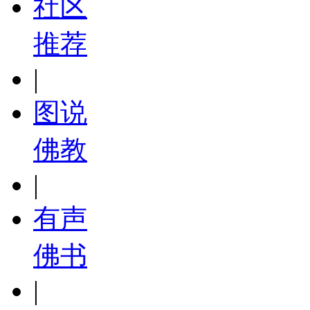
社区
推荐
|
图说
佛教
|
有声
佛书
|