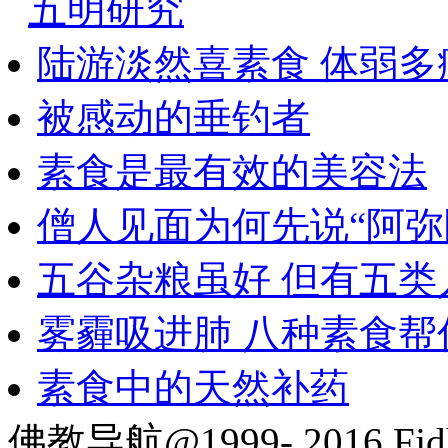
五明研究
陆游淡然喜素食 体弱多
被感动的垂钓者
素食是最有效的美容法
僧人见面为何先说“阿弥
五谷杂粮虽好 但有五类
雾霾吸进肺 八种素食帮
素食中的天然补药
佛教导航@1999- 2016 Fjd