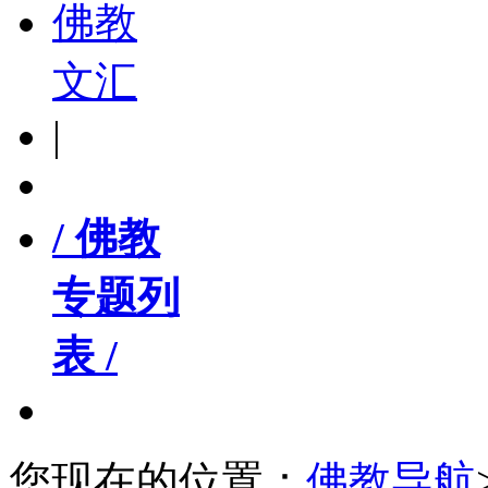
佛教
文汇
|
/ 佛教
专题列
表 /
您现在的位置：
佛教导航