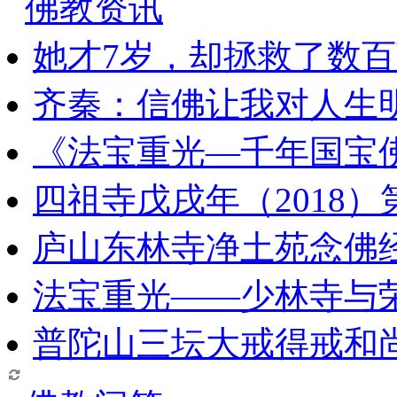
佛教资讯
她才7岁，却拯救了数
齐秦：信佛让我对人生
《法宝重光—千年国宝
四祖寺戊戌年（2018
庐山东林寺净土苑念佛
法宝重光——少林寺与
普陀山三坛大戒得戒和