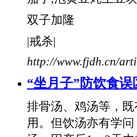
双子加隆
|戒杀|
http://www.fjdh.cn/ar
“坐月子”防饮食误
排骨
汤
、鸡汤等，既
用。但饮汤亦有学问