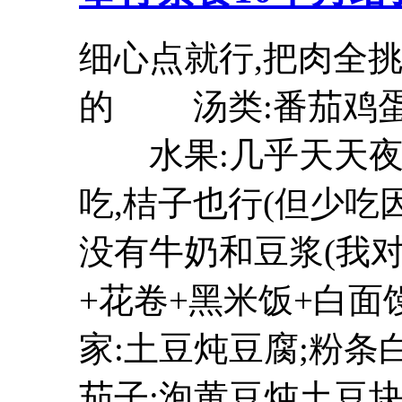
细心点就行,把肉全
的 汤类:番茄鸡蛋
水果:几乎天天夜里
吃,桔子也行(但少
没有牛奶和豆浆(我
+花卷+黑米饭+
家:土豆炖
豆腐
;粉条
茄子;泡黄豆炖土豆块