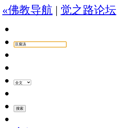
«佛教导航
|
觉之路论坛