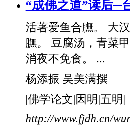
“成佛之道”读后─
活著爱鱼合膴。 大
膴。
豆腐
汤，青菜甲
消夜不免食。 ...
杨添振 吴美满撰
|佛学论文|因明|五明|
http://www.fjdh.cn/w