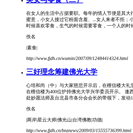
在女人的生活中占据要职。每年的
情人
节
便是其大
蜜意，小女人接过它粉面含羞、...女人来者不拒
时候喜欢零食，生气的时候需要零食，一个人的时候品
佚名
|素食|
http://www.fjdh.cn/wumin/2007/09/12484414324.html
三好理念筹建佛光大学
心培和尚（中）与大家慈悲开示后，在檀信楼大礼堂
在檀信楼为400位护持佛光大学兴学委员开示。 逢
处妙愿法师及台北县市各分会会长的带领下，发动10部
佚名
|两岸|星云大师|佛光山|台湾佛教|功德|
http://www.fjdh.cn/bnznews/2009/03/15555736399.html