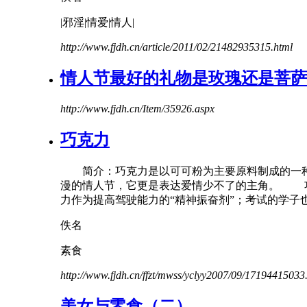
|邪淫|情爱|
情人
|
http://www.fjdh.cn/article/2011/02/21482935315.html
情人
节
最好的礼物是玫瑰还是菩萨
http://www.fjdh.cn/Item/35926.aspx
巧克力
简介：巧克力是以可可粉为主要原料制成的一种
漫的
情人
节
，它更是表达爱情少不了的主角。 功
力作为提高驾驶能力的“精神振奋剂”；考试的学子也可
佚名
素食
http://www.fjdh.cn/ffzt/mwss/yclyy2007/09/17194415033
美女与零食（二）