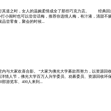
行其道之时，女人的温婉柔情成全了那些巧克力店。 经典
；小打小闹时也可以尝尝话梅，推荐你选
情人
梅，有汁液，清甜不
尝零食，聚会的时候...
内与大家欢喜合影。 “大家为佛光大学募款而努力，以资源回收
西洋
情人
节
，佛光大学百万人兴学委员、劝募委员、资源回收环
游览车、400人来到...