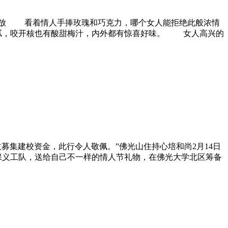
回放 看着
情人
手捧玫瑰和巧克力，哪个女人能拒绝此般浓情
腻，咬开核也有酸甜梅汁，内外都有惊喜好味。 女人高兴的
募集建校资金，此行令人敬佩。”佛光山住持心培和尚2月14日
保义工队，送给自己不一样的
情人
节礼物，在佛光大学北区筹备