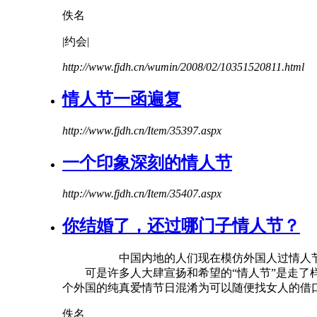
佚名
|约会|
http://www.fjdh.cn/wumin/2008/02/10351520811.html
情人
节
一函遍复
http://www.fjdh.cn/Item/35397.aspx
一个印象深刻的
情人
节
http://www.fjdh.cn/Item/35407.aspx
你结婚了，还过哪门子
情人
节
？
中国内地的人们现在模仿外国人过
情人
可是许多人大肆宣扬和希望的“
情人
节
”是走了
个外国的纯真爱情节日混淆为可以随便找女人的借
佚名