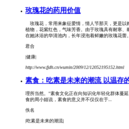
玫瑰花的药用价值
玫瑰花，常用来象征爱情，
情人
节
那天，更是以
植物，花紫红色，气味芳香。由于玫瑰具有耐寒、
在她沐浴的华清池内，长年浸泡着鲜嫩的玫瑰花蕾。玫
君合
|健康|
http://www.fjdh.cn/wumin/2009/12/12052195152.html
素食：吃素是未来的潮流 以温存
理所当然。”素食文化正在向知识化年轻化群体蔓
食的周小姐说，素食的意义并不仅仅在于...
佚名
|吃素是未来的潮流|