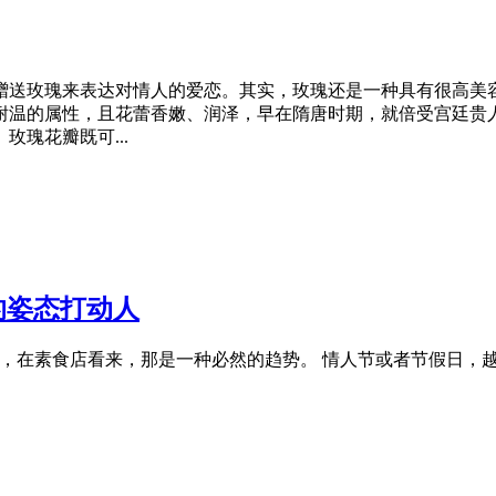
赠送玫瑰来表达对
情人
的爱恋。其实，玫瑰还是一种具有很高
耐温的属性，且花蕾香嫩、润泽，早在隋唐时期，就倍受宫廷贵
瑰花瓣既可...
的姿态打动人
延，在素食店看来，那是一种必然的趋势。
情人
节
或者节假日，