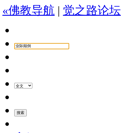
«佛教导航
|
觉之路论坛