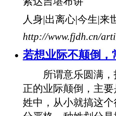
索达吉堪布讲
人身|出离心|今生|来
http://www.fjdh.cn/ar
若想
业际
不
颠倒
，
所谓意乐圆满，
正的
业际
颠倒
，主要
姓中，从小就搞这个