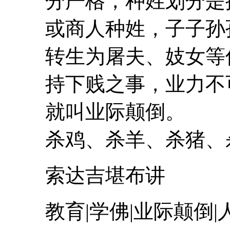
分严格，种姓划分是
或商人种姓，子子孙
转生为屠夫、妓女等
持下贱之事，业力不
就叫
业际
颠倒
。 
杀鸡、杀羊、杀猪、杀
索达吉堪布讲
教育|学佛|
业际
颠倒
|