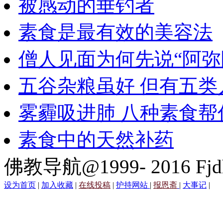
被感动的垂钓者
素食是最有效的美容法
僧人见面为何先说“阿弥
五谷杂粮虽好 但有五类
雾霾吸进肺 八种素食帮
素食中的天然补药
佛教导航@1999- 2016 Fjd
设为首页
|
加入收藏
|
在线投稿
|
护持网站
|
报恩斋
|
大事记
|