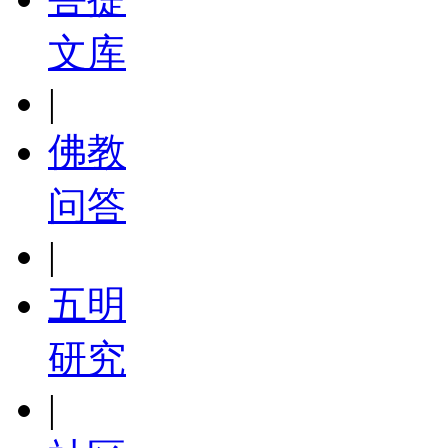
文库
|
佛教
问答
|
五明
研究
|