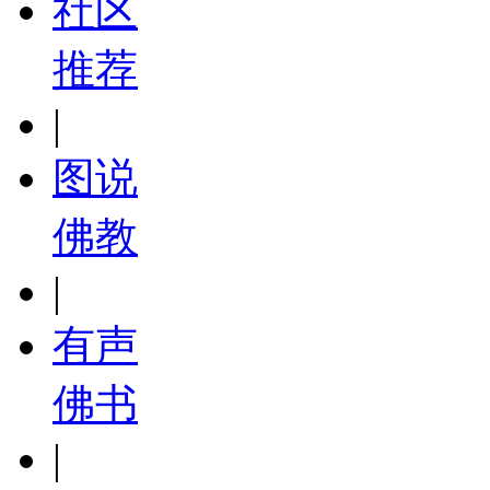
社区
推荐
|
图说
佛教
|
有声
佛书
|