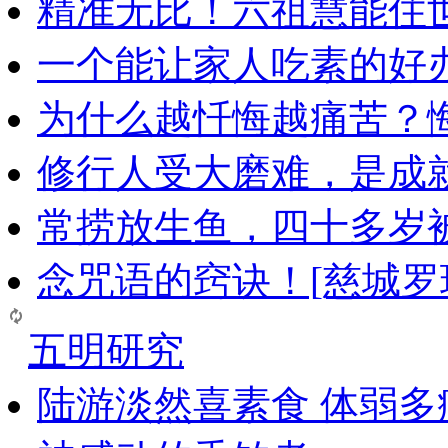
精准无比！六祖慧能住
一个能让家人吃素的好
为什么越忏悔越痛苦？
修行人受大磨难，是成
常捞放生鱼，四十多岁
念咒语的窍诀！[慈城罗
五明研究
陆游淡然喜素食 体弱多