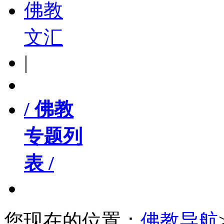
佛教
文汇
|
/ 佛教
专题列
表 /
您现在的位置：
佛教导航