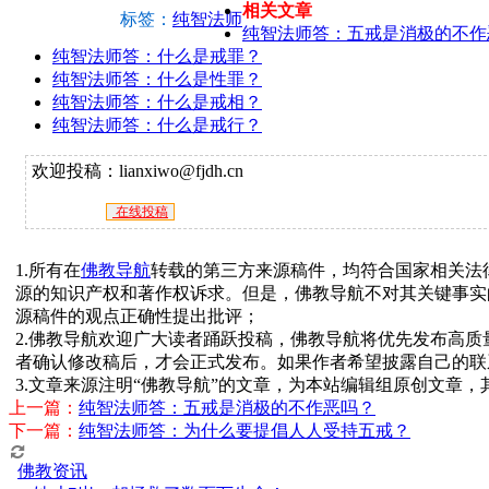
相关文章
标签：
纯智法师
纯智法师答：五戒是消极的不作
纯智法师答：什么是戒罪？
纯智法师答：什么是性罪？
纯智法师答：什么是戒相？
纯智法师答：什么是戒行？
欢迎投稿：lianxiwo@fjdh.cn
在线投稿
1.所有在
佛教导航
转载的第三方来源稿件，均符合国家相关法
源的知识产权和著作权诉求。但是，佛教导航不对其关键事实
源稿件的观点正确性提出批评；
2.佛教导航欢迎广大读者踊跃投稿，佛教导航将优先发布高
者确认修改稿后，才会正式发布。如果作者希望披露自己的联
3.文章来源注明“佛教导航”的文章，为本站编辑组原创文章
上一篇：
纯智法师答：五戒是消极的不作恶吗？
下一篇：
纯智法师答：为什么要提倡人人受持五戒？
佛教资讯