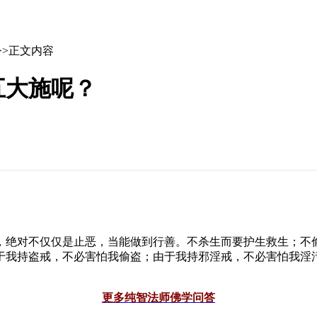
>>正文内容
五大施呢？
，绝对不仅仅是止恶，当能做到行善。不杀生而要护生救生；不
于我持盗戒，不必害怕我偷盗；由于我持邪淫戒，不必害怕我淫
更多纯智法师佛学问答