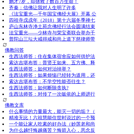
她才7岁，却拯救了数百万生命！
齐秦：信佛让我对人生明了许多
《法宝重光—千年国宝佛经大展》开幕 公
四祖寺戊戌年（2018）第十六届冬季禅七
庐山东林寺净土苑念佛经行法会圆满结束
法宝重光——少林寺与荣宝斋联合举办千
普陀山三坛大戒得戒和尚上道下慈律师带
佛教问答
生西法师答：住在集体宿舍应如何供护法
索达吉堪布答：普贤王如来、五方佛、释
生西法师答：如何对治掉举？
生西法师答：如果烦恼已经转为道用，还
索达吉堪布答：​不学空性能否往生？
生西法师答：如何断除贪执?
生西法师答：对传了一次皈依的上师进行
佛教文库
什么事情的力量最大，能灭一切的垢？（
精准无比！六祖慧能住世时说过的一个预
一个能让家人吃素的好办法（妙莲老和尚
为什么越忏悔越痛苦？悔箭入心，恶念反