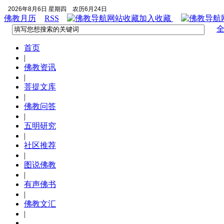
2026年8月6日 星期四
农历6月24日
佛教月历
RSS
加入收藏
首页
|
佛教资讯
|
菩提文库
|
佛教问答
|
五明研究
|
社区推荐
|
图说佛教
|
有声佛书
|
佛教文汇
|