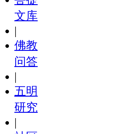
文库
|
佛教
问答
|
五明
研究
|