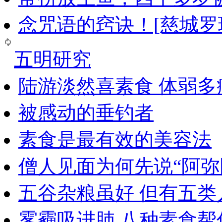
念咒语的窍诀！[慈城罗
五明研究
陆游淡然喜素食 体弱多
被感动的垂钓者
素食是最有效的美容法
僧人见面为何先说“阿弥
五谷杂粮虽好 但有五类
雾霾吸进肺 八种素食帮