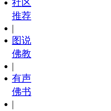
社区
推荐
|
图说
佛教
|
有声
佛书
|