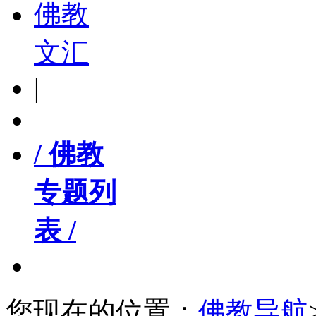
佛教
文汇
|
/ 佛教
专题列
表 /
您现在的位置：
佛教导航