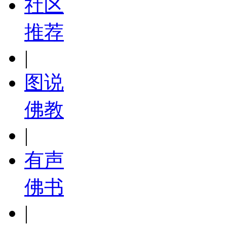
社区
推荐
|
图说
佛教
|
有声
佛书
|