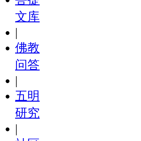
文库
|
佛教
问答
|
五明
研究
|