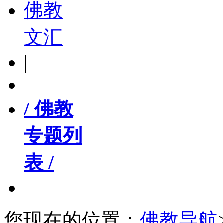
佛教
文汇
|
/ 佛教
专题列
表 /
您现在的位置：
佛教导航