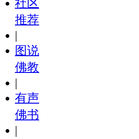
社区
推荐
|
图说
佛教
|
有声
佛书
|