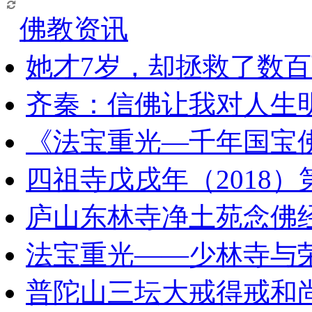
佛教资讯
她才7岁，却拯救了数
齐秦：信佛让我对人生
《法宝重光—千年国宝
四祖寺戊戌年（2018
庐山东林寺净土苑念佛
法宝重光——少林寺与
普陀山三坛大戒得戒和