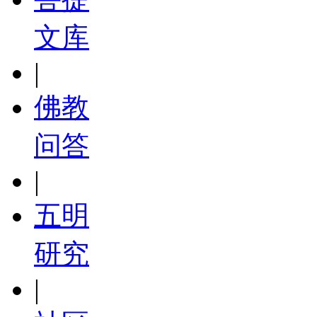
文库
|
佛教
问答
|
五明
研究
|