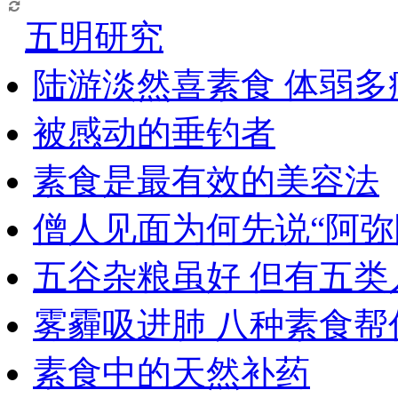
五明研究
陆游淡然喜素食 体弱多
被感动的垂钓者
素食是最有效的美容法
僧人见面为何先说“阿弥
五谷杂粮虽好 但有五类
雾霾吸进肺 八种素食帮
素食中的天然补药