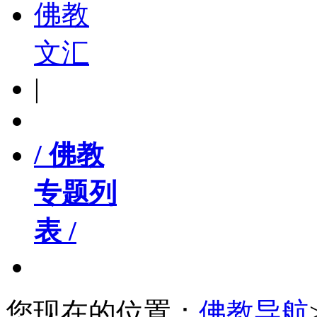
佛教
文汇
|
/ 佛教
专题列
表 /
您现在的位置：
佛教导航