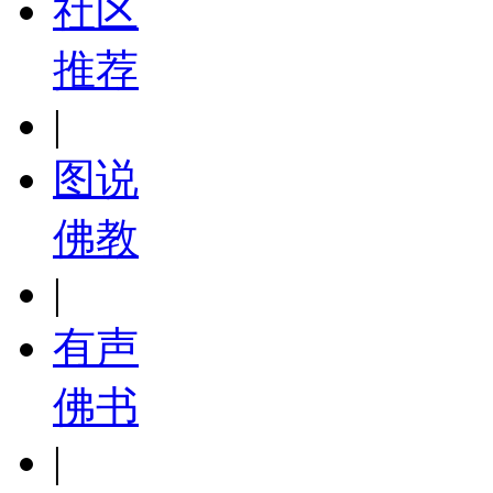
社区
推荐
|
图说
佛教
|
有声
佛书
|