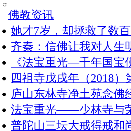
佛教资讯
她才7岁，却拯救了数
齐秦：信佛让我对人生
《法宝重光—千年国宝
四祖寺戊戌年（2018
庐山东林寺净土苑念佛
法宝重光——少林寺与
普陀山三坛大戒得戒和