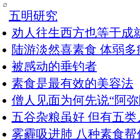
五明研究
劝人往生西方也等于成
陆游淡然喜素食 体弱多
被感动的垂钓者
素食是最有效的美容法
僧人见面为何先说“阿弥
五谷杂粮虽好 但有五类
雾霾吸进肺 八种素食帮