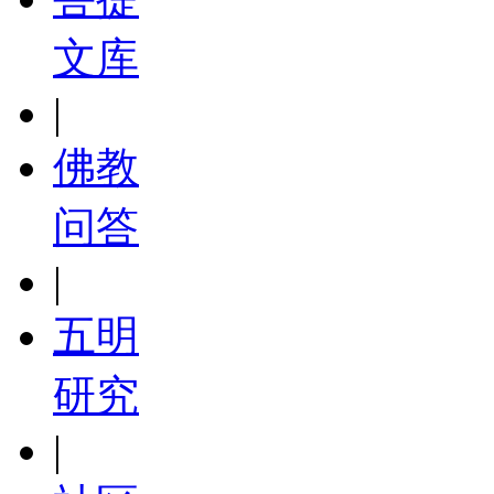
文库
|
佛教
问答
|
五明
研究
|