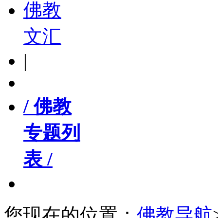
佛教
文汇
|
/ 佛教
专题列
表 /
您现在的位置：
佛教导航