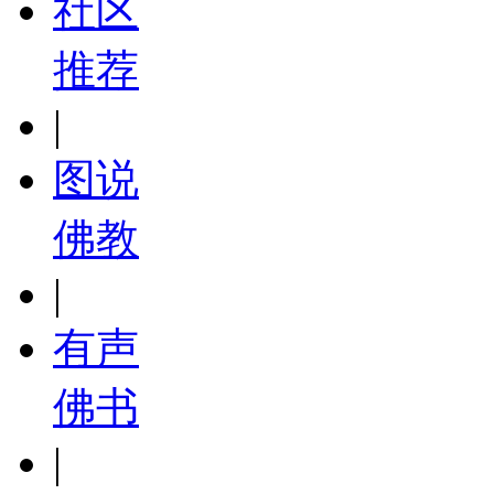
社区
推荐
|
图说
佛教
|
有声
佛书
|