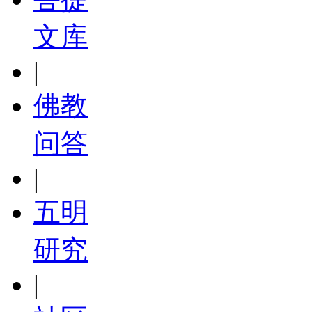
文库
|
佛教
问答
|
五明
研究
|