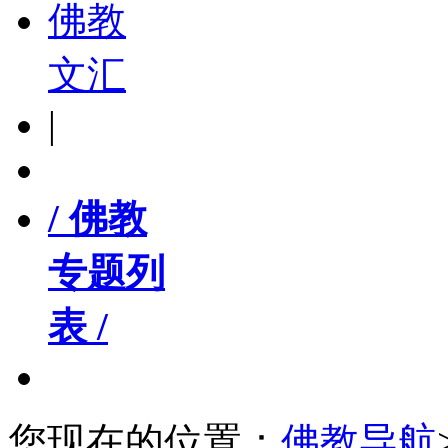
佛教
文汇
|
/ 佛教
专题列
表 /
您现在的位置：
佛教导航