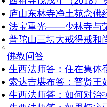
四祖寺戊戌年（2018
庐山东林寺净土苑念佛
法宝重光——少林寺与
普陀山三坛大戒得戒和
佛教问答
生西法师答：住在集体
索达吉堪布答：普贤王
生西法师答：如何对治