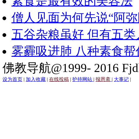
素食是最有效的美容法
僧人见面为何先说“阿弥
五谷杂粮虽好 但有五类
雾霾吸进肺 八种素食帮
佛教导航@1999- 2016 Fjd
设为首页
|
加入收藏
|
在线投稿
|
护持网站
|
报恩斋
|
大事记
|