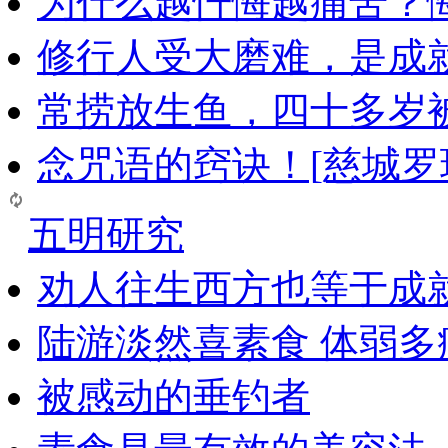
为什么越忏悔越痛苦？
修行人受大磨难，是成
常捞放生鱼，四十多岁
念咒语的窍诀！[慈城罗
五明研究
劝人往生西方也等于成
陆游淡然喜素食 体弱多
被感动的垂钓者