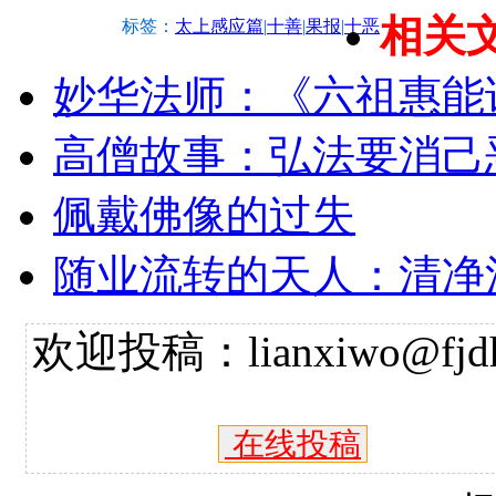
相关
标签：
太上感应篇
|
十善
|
果报
|
十恶
妙华法师：《六祖惠能
高僧故事：弘法要消己
佩戴佛像的过失
随业流转的天人：清净
欢迎投稿：lianxiwo@fjdh
在线投稿