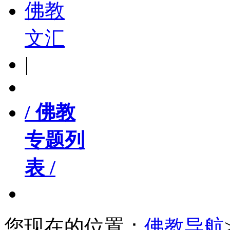
佛教
文汇
|
/ 佛教
专题列
表 /
您现在的位置：
佛教导航