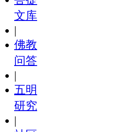
文库
|
佛教
问答
|
五明
研究
|