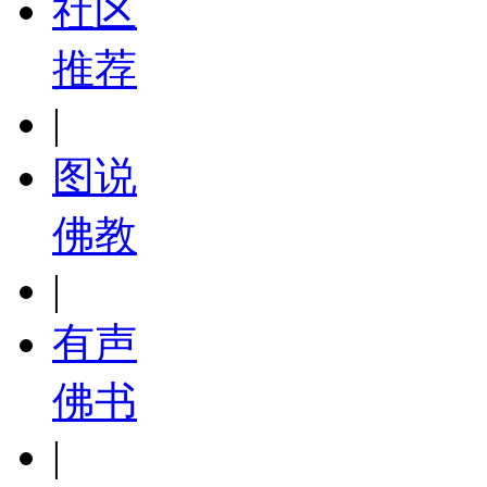
社区
推荐
|
图说
佛教
|
有声
佛书
|