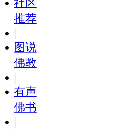
社区
推荐
|
图说
佛教
|
有声
佛书
|