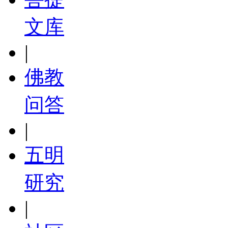
文库
|
佛教
问答
|
五明
研究
|