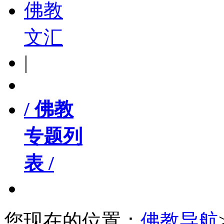
佛教
文汇
|
/ 佛教
专题列
表 /
您现在的位置：
佛教导航