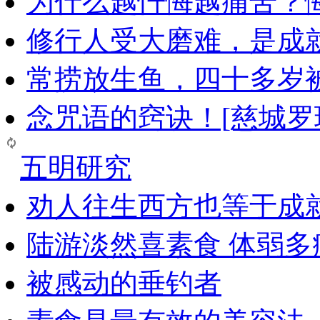
为什么越忏悔越痛苦？
修行人受大磨难，是成
常捞放生鱼，四十多岁
念咒语的窍诀！[慈城罗
五明研究
劝人往生西方也等于成
陆游淡然喜素食 体弱多
被感动的垂钓者