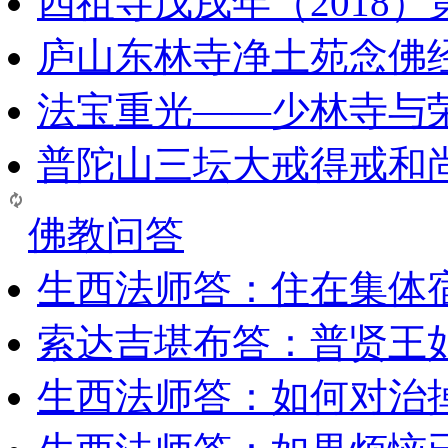
四祖寺戊戌年（2018
庐山东林寺净土苑念佛
法宝重光——少林寺与
普陀山三坛大戒得戒和
佛教问答
生西法师答：住在集体
索达吉堪布答：普贤王
生西法师答：如何对治