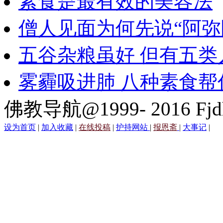
素食是最有效的美容法
僧人见面为何先说“阿弥
五谷杂粮虽好 但有五类
雾霾吸进肺 八种素食帮
佛教导航@1999- 2016 Fjd
设为首页
|
加入收藏
|
在线投稿
|
护持网站
|
报恩斋
|
大事记
|