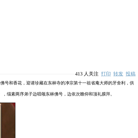
413
人关注
打印
转发
投稿
林佛号和香花，迎请珍藏在东林寺的净宗第十一祖省庵大师的牙舍利，供
》，缁素两序弟子边唱颂东林佛号，边依次瞻仰和顶礼膜拜。