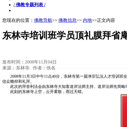
/ 佛教专题列表 /
您现在的位置：
佛教导航
>>
佛教信息
>>
内地
>>正文内容
东林寺培训班学员顶礼膜拜省
发布时间：2008年11月04日
来源：东林寺 作者：佚名
2008
年
11
月
3
日中午
11
点
40
分，东林寺第一届净宗弘法人才培训班
信众瞻仰和礼拜。
此次的拜舍利法会由东林寺大知客道岸法师主持。道岸法师先简略
此刻的东林寺上空，云开雾散，雨过天晴。