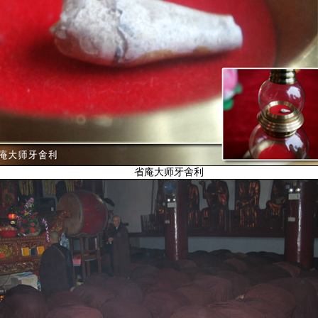
省庵大师牙舍利