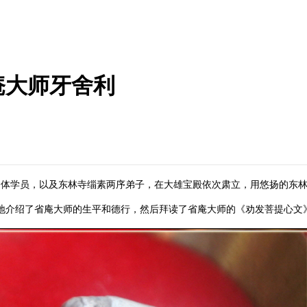
庵大师牙舍利
全体学员，以及东林寺缁素两序弟子，在大雄宝殿依次肃立，用悠扬的东
地介绍了省庵大师的生平和德行，然后拜读了省庵大师的《劝发菩提心文