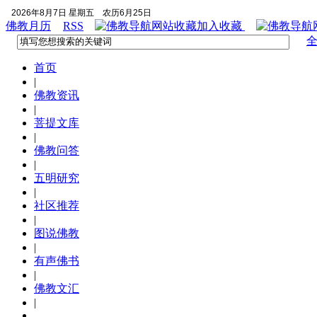
2026年8月7日 星期五
农历6月25日
佛教月历
RSS
加入收藏
首页
|
佛教资讯
|
菩提文库
|
佛教问答
|
五明研究
|
社区推荐
|
图说佛教
|
有声佛书
|
佛教文汇
|