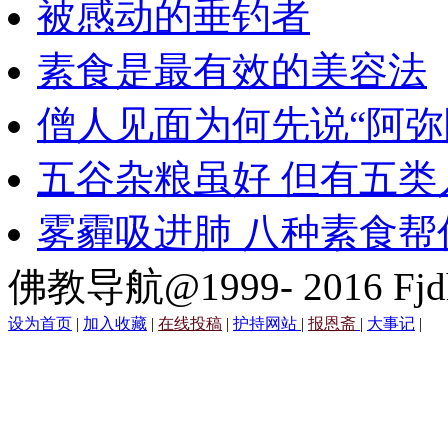
被感动的垂钓者
素食是最有效的美容法
僧人见面为何先说“阿弥
五谷杂粮虽好 但有五类
雾霾吸进肺 八种素食帮
佛教导航@1999- 2016 Fjd
设为首页
|
加入收藏
|
在线投稿
|
护持网站
|
报恩斋
|
大事记
|