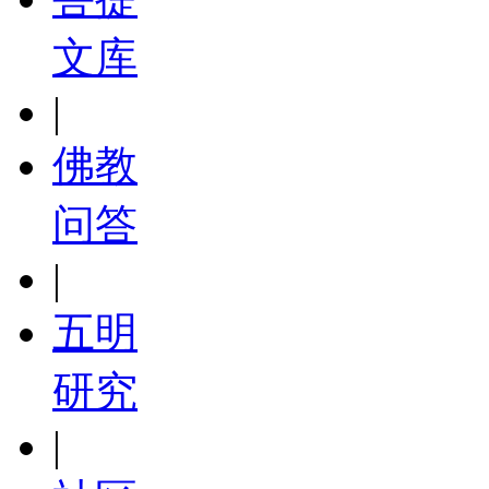
文库
|
佛教
问答
|
五明
研究
|