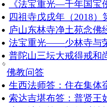
《法宝重光—千年国宝
四祖寺戊戌年（2018
庐山东林寺净土苑念佛
法宝重光——少林寺与
普陀山三坛大戒得戒和
佛教问答
生西法师答：住在集体
索达吉堪布答：普贤王