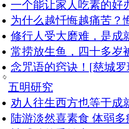
一个能让家人吃素的好
为什么越忏悔越痛苦？
修行人受大磨难，是成
常捞放生鱼，四十多岁
念咒语的窍诀！[慈城罗
五明研究
劝人往生西方也等于成
陆游淡然喜素食 体弱多