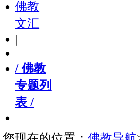
佛教
文汇
|
/ 佛教
专题列
表 /
您现在的位置：
佛教导航