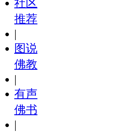
社区
推荐
|
图说
佛教
|
有声
佛书
|