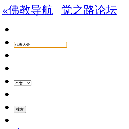
«佛教导航
|
觉之路论坛