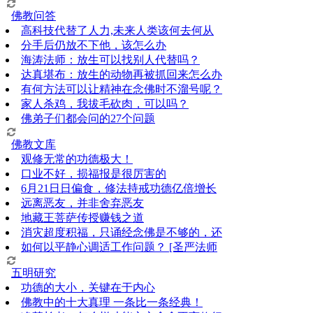
佛教问答
高科技代替了人力,未来人类该何去何从
分手后仍放不下他，该怎么办
海涛法师：放生可以找别人代替吗？
达真堪布：放生的动物再被抓回来怎么办
有何方法可以让精神在念佛时不溜号呢？
家人杀鸡，我拔毛砍肉，可以吗？
佛弟子们都会问的27个问题
佛教文库
观修无常的功德极大！
口业不好，损福报是很厉害的
6月21日日偏食，修法持戒功德亿倍增长
远离恶友，并非舍弃恶友
地藏王菩萨传授赚钱之道
消灾超度积福，只诵经念佛是不够的，还
如何以平静心调适工作问题？ [圣严法师
五明研究
功德的大小，关键在于内心
佛教中的十大真理 一条比一条经典！