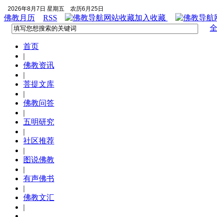
2026年8月7日 星期五
农历6月25日
佛教月历
RSS
加入收藏
首页
|
佛教资讯
|
菩提文库
|
佛教问答
|
五明研究
|
社区推荐
|
图说佛教
|
有声佛书
|
佛教文汇
|