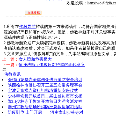
欢迎投稿：lianxiwo@fjdh.c
在线投稿
1.所有在
佛教导航
转载的第三方来源稿件，均符合国家相关法
源的知识产权和著作权诉求。但是，佛教导航不对其关键事实
源稿件的观点正确性提出批评；
2.佛教导航欢迎广大读者踊跃投稿，佛教导航将优先发布高
者确认修改稿后，才会正式发布。如果作者希望披露自己的联
3.文章来源注明“佛教导航”的文章，为本站编辑组原创文章
上一篇：
女人堕胎危害极大
下一篇：
恒强法师：佛教反对堕胎的现代意义
佛教资讯
会稽山龙华寺全体僧众进行消防安全培训
陕西榆林市佛协召开三届五次常务理事会
宁波天童禅寺举行祖师塔重新安座仪式
少林寺恢复开放首日，嵩山登封市市长杨
嵩山少林寺于恢复开放首日为游客派发福
泰州宗教活动场所消防应急救援演习活动
防疫到位 山门开启——河南嵩山少林寺对