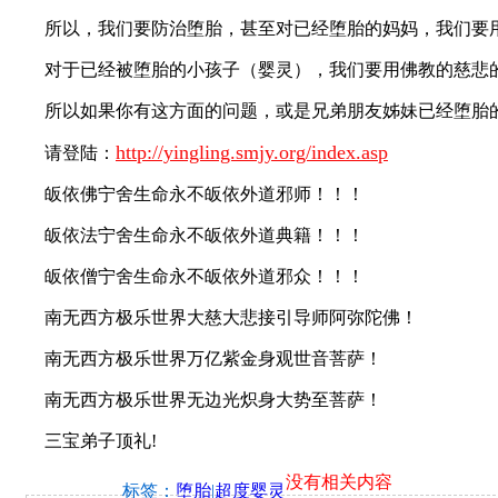
所以，我们要防治堕胎，甚至对已经堕胎的妈妈，我们要用
对于已经被堕胎的小孩子（婴灵），我们要用佛教的慈悲
所以如果你有这方面的问题，或是兄弟朋友姊妹已经堕胎的
http://yingling.smjy.org/index.asp
请登陆：
皈依佛宁舍生命永不皈依外道邪师！！！
皈依法宁舍生命永不皈依外道典籍！！！
皈依僧宁舍生命永不皈依外道邪众！！！
南无西方极乐世界大慈大悲接引导师阿弥陀佛！
南无西方极乐世界万亿紫金身观世音菩萨！
南无西方极乐世界无边光炽身大势至菩萨！
三宝弟子顶礼!
没有相关内容
标签：
堕胎
|
超度婴灵