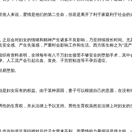
俗人来说，爱情是他们的第二生命，但若是离开了利于家庭利于社会的道
之后会对妇女的情绪和精神产生诸多不良影响，乃至持续很长时间。尤其
去安全感、产生失落感，严重时会影响工作和生活。西方医生称之为“流产
织有资料表明，全球每年有八千万妇女接受不够安全的堕胎手术，其中会
孕。人工流产会引起出血、发炎、子宫腔粘连等不孕后遗症。
轻易堕胎。
是妇女应有的权益。由于某种原因，妻子可以根据自己的意愿，在没有经
到男性的生育权，并从法律上予以支持。男性生育权虽然在法律上对妇女的
。
也许知道近亲结婚对后代子女带来不利，而爱情的力量据说是伟大的，一