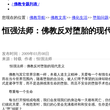
/ 佛教专题列表 /
您现在的位置：
佛教导航
>>
佛教文库
>>
佛化生活
>>
堕胎问题
恒强法师：佛教反对堕胎的现
发布时间：2009年03月08日
来源：转载 作者：恒强法师
恒强法师：佛教反对堕胎的现代意义
佛教与其它世界宗教一样，本着人道主义精神，关爱每一个有情生命
而在当今世界范围内，随着堕胎的合法化，被人们寄予厚望的法律却助
式是避孕节育，而不是选择残害生命的堕胎。而且不安全的堕胎手术也
尊重每一个生命
每当打开报纸或电视，我们会发现我们的身边每一天都有死亡，仿佛
们彼此关爱、不相危害时，我们的心里会充满着祥和和安全感。生存是
人“堕”掉呢？