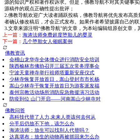
源的知识产权和著作权诉求。但是，佛教导航不对其关键事实
源稿件的观点正确性提出批评；
2.佛教导航欢迎广大读者踊跃投稿，佛教导航将优先发布高
者确认修改稿后，才会正式发布。如果作者希望披露自己的联
3.文章来源注明“佛教导航”的文章，为本站编辑组原创文章
上一篇：
海涛法师免费超度堕胎儿的婴灵
下一篇：
几个堕胎女人催眠案例
佛教资讯
会稽山龙华寺全体僧众进行消防安全培训
陕西榆林市佛协召开三届五次常务理事会
宁波天童禅寺举行祖师塔重新安座仪式
少林寺恢复开放首日，嵩山登封市市长杨
嵩山少林寺于恢复开放首日为游客派发福
泰州宗教活动场所消防应急救援演习活动
防疫到位 山门开启——河南嵩山少林寺对
佛教问答
高科技代替了人力,未来人类该何去何从
分手后仍放不下他，该怎么办
海涛法师：放生可以找别人代替吗？
达真堪布：放生的动物再被抓回来怎么办