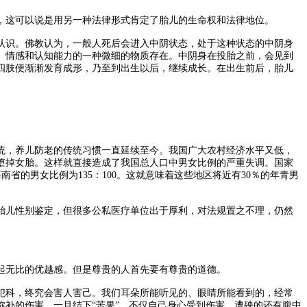
这可以说是用另一种法律形式肯定了胎儿的生命权和法律地位。
识。佛教认为，一般人死后会进入中阴状态，处于这种状态的中阴身
、情感和认知能力的一种微细的物质存在。中阴身在投胎之前，会见到
四肢便渐渐发育成形，乃至到出生以后，继续成长。在出生前后，胎儿
，养儿防老的传统习惯一直延续至今。我国广大农村经济水平又低，
堕掉女胎。这样就直接造成了我国总人口中男女比例的严重失调。国家
海南省的男女比例为135：100。这就意味着这些地区将近有30％的年青男
儿性别鉴定，但很多公私医疗单位出于厚利，对法规置之不理，仍然
起无比的优越感。但是尊贵的人首先要有尊贵的道德。
科，终究会害人害己。我们耳朵所能听见的、眼睛所能看到的，经常
补的伤害。一旦结下“苦果”，不仅自己身心受到伤害，遭殃的还有腹中