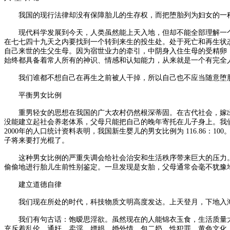
我国的现行法律却没有保障胎儿的生存权，而把堕胎列为妇女的一种
现代科学发展到今天，人类虽然能上天入地，但却不能全部理解一个
在七七四十九天之内要找到一个转到来生的投生处。处于死亡和再生状
自己来世的生父生母。因为宿世业力的牵引，中阴身入住生母的受精卵
始终都具备着常人所有的神识、情感和认知能力，从来就是一个有完全
我们谁都不想自己在再生之前被人干掉，所以自己也不应当随意堕胎
平衡男女比例
重男轻女的思想在我国的广大农村仍然根深蒂固。在古代社会，嫁出
没能建立起社会养老体系，父母只能把自己的晚年寄托在儿子身上。我
2000年的人口统计资料表明，我国新生婴儿的男女比例为 116.86：1
子将来要打光棍了。
这种男女比例的严重失调会给社会治安和生活秩序带来巨大的压力。
偷偷地进行胎儿生前性别鉴定。一旦发现是女胎，父母通常会毫不犹豫
建立道德自律
我们现在所处的时代，科技物质文明高度发达。上天登月，下地入海
我们有句古话：饱暧思淫欲。虽然现在的人能锦衣玉食，生活质量大
充斥着乱伦、通奸、卖淫、嫖娼、婚外情、包二奶、性犯罪、黄色文化