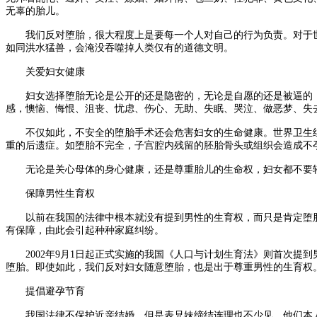
无辜的胎儿。
我们反对堕胎，很大程度上是要每一个人对自己的行为负责。对于世
如同洪水猛兽，会淹没吞噬掉人类仅有的道德文明。
关爱妇女健康
妇女选择堕胎无论是公开的还是隐密的，无论是自愿的还是被逼的，
感，懊恼、悔恨、沮丧、忧虑、伤心、无助、失眠、哭泣、做恶梦、失
不仅如此，不安全的堕胎手术还会危害妇女的生命健康。世界卫生组
重的后遗症。如堕胎不完全，子宫腔内残留的胚胎骨头或组织会造成不
无论是关心母体的身心健康，还是尊重胎儿的生命权，妇女都不要
保障男性生育权
以前在我国的法律中根本就没有提到男性的生育权，而只是肯定堕胎
有保障，由此会引起种种家庭纠纷。
2002年9月1日起正式实施的我国《人口与计划生育法》则首次提
堕胎。即使如此，我们反对妇女随意堕胎，也是出于尊重男性的生育权
提倡避孕节育
我国法律不保护近亲结婚，但是表兄妹缔结连理也不少见。他们本人