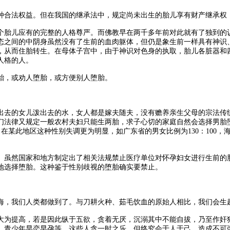
合法权益。但在我国的继承法中，规定尚未出生的胎儿享有财产继承权，
胎儿应有的完整的人格尊严。而佛教早在两千多年前对此就有了独到的认
态之间的中阴身虽然没有了生前的血肉躯体，但仍是象生前一样具有神识
，从而住胎转生。在母体子宫中，由于神识对色身的执取，胎儿各脏器和
人格的人。
，或劝人堕胎，或方便别人堕胎。
去的女儿泼出去的水，女人都是嫁夫随夫，没有赡养亲生父母的宗法传统
们法律又规定一般农村夫妇只能生两胎，求子心切的家庭自然会选择男胎
00。在某此地区这种性别失调更为明显，如广东省的男女比例为130：100，
虽然国家和地方制定出了相关法规禁止医疗单位对怀孕妇女进行生前的胎
地选择堕胎。这种鉴于性别歧视的堕胎确实要禁止。
，我们人类都做到了。与刀耕火种、茹毛饮血的原始人相比，我们会生
为提高，若是因此纵于五欲，贪着无厌，沉溺其中不能自拔，乃至作奸犯
、青少年早恋早孕等。这些人贪一时之乐，但终究会于人于己，造成不可弥