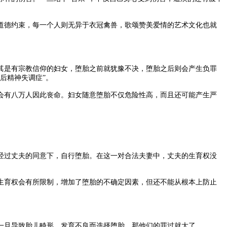
德约束，每一个人则无异于衣冠禽兽，歌颂赞美爱情的艺术文化也就
是有宗教信仰的妇女，堕胎之前就犹豫不决，堕胎之后则会产生负罪
后精神失调症”。
有八万人因此丧命。妇女随意堕胎不仅危险性高，而且还可能产生严
过丈夫的同意下，自行堕胎。在这一对合法夫妻中，丈夫的生育权没
生育权会有所限制，增加了堕胎的不确定因素，但还不能从根本上防止
旦导致胎儿畸形、发育不良而选择堕胎，那他们的罪过就大了。