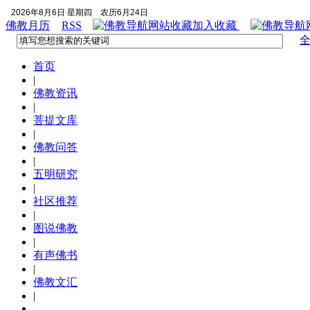
2026年8月6日 星期四
农历6月24日
佛教月历
RSS
加入收藏
首页
|
佛教资讯
|
菩提文库
|
佛教问答
|
五明研究
|
社区推荐
|
图说佛教
|
有声佛书
|
佛教文汇
|