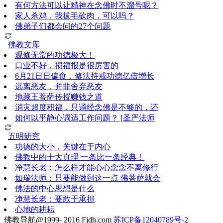
有何方法可以让精神在念佛时不溜号呢？
家人杀鸡，我拔毛砍肉，可以吗？
佛弟子们都会问的27个问题
佛教文库
观修无常的功德极大！
口业不好，损福报是很厉害的
6月21日日偏食，修法持戒功德亿倍增长
远离恶友，并非舍弃恶友
地藏王菩萨传授赚钱之道
消灾超度积福，只诵经念佛是不够的，还
如何以平静心调适工作问题？ [圣严法师
五明研究
功德的大小，关键在于内心
佛教中的十大真理 一条比一条经典！
净慧长老：怎么样才能心心念念不离修行
如瑞法师：只要能做到这一点 佛菩萨就会
佛法的中心思想是什么
净慧长老：要敢于承担
心地的耕耘
佛教导航@1999- 2016 Fjdh.com
苏ICP备12040789号-2