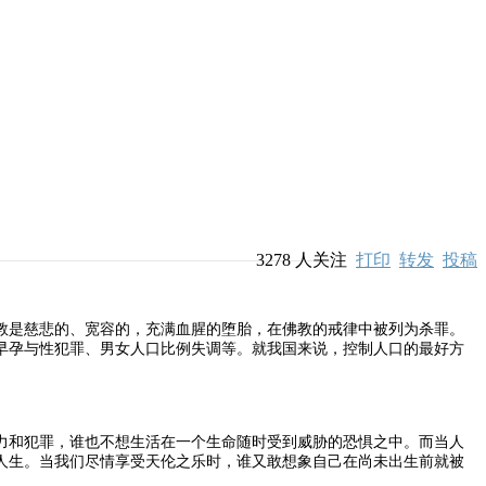
3278
人关注
打印
转发
投稿
是慈悲的、宽容的，充满血腥的堕胎，在佛教的戒律中被列为杀罪。
早孕与性犯罪、男女人口比例失调等。就我国来说，控制人口的最好方
和犯罪，谁也不想生活在一个生命随时受到威胁的恐惧之中。而当人
人生。当我们尽情享受天伦之乐时，谁又敢想象自己在尚未出生前就被