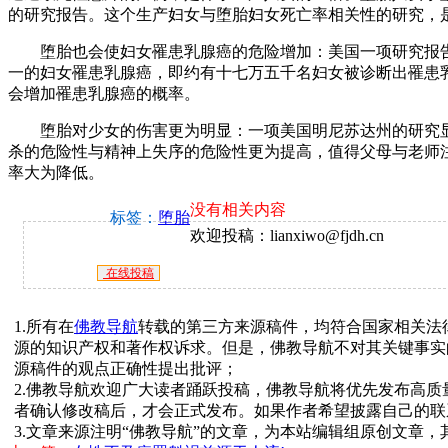
的研究报告。这个生产妇女与堕胎妇女死亡率相关性的研究，
堕胎也会使妇女罹患乳腺癌的危险增加：美国一项研究报告
一的妇女罹患乳腺癌，即约有十七万五千名妇女被诊断出罹患
会增加罹患乳腺癌的概率。
堕胎对少女的伤害更为明显：一项美国明尼苏达州的研究显
杀的危险性与精神上失序的危险性更为提高，值得父母与老师
率大为降低。
没有相关内容
标签：
堕胎
欢迎投稿：lianxiwo@fjdh.cn
在线投稿
1.所有在
佛教导航
转载的第三方来源稿件，均符合国家相关法
源的知识产权和著作权诉求。但是，佛教导航不对其关键事实
源稿件的观点正确性提出批评；
2.佛教导航欢迎广大读者踊跃投稿，佛教导航将优先发布高
者确认修改稿后，才会正式发布。如果作者希望披露自己的联
3.文章来源注明“佛教导航”的文章，为本站编辑组原创文章