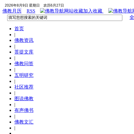
2026年8月9日 星期日
农历6月27日
佛教月历
RSS
加入收藏
首页
|
佛教资讯
|
菩提文库
|
佛教问答
|
五明研究
|
社区推荐
|
图说佛教
|
有声佛书
|
佛教文汇
|