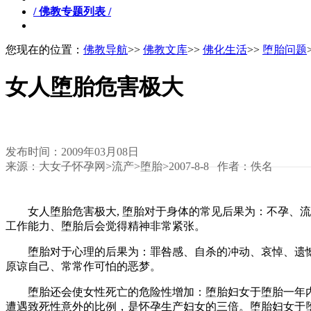
/ 佛教专题列表 /
您现在的位置：
佛教导航
>>
佛教文库
>>
佛化生活
>>
堕胎问题
女人堕胎危害极大
发布时间：2009年03月08日
来源：大女子怀孕网>流产>堕胎>2007-8-8 作者：佚名
女人堕胎危害极大, 堕胎对于身体的常见后果为：不孕、流
工作能力、堕胎后会觉得精神非常紧张。
堕胎对于心理的后果为：罪咎感、自杀的冲动、哀悼、遗憾
原谅自己、常常作可怕的恶梦。
堕胎还会使女性死亡的危险性增加：堕胎妇女于堕胎一年内
遭遇致死性意外的比例，是怀孕生产妇女的三倍。堕胎妇女于