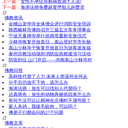
上一篇：
女性不孕症罪魁祸首源于人流!
下一篇：
海涛法师免费超度堕胎儿的婴灵
佛教资讯
会稽山龙华寺全体僧众进行消防安全培训
陕西榆林市佛协召开三届五次常务理事会
宁波天童禅寺举行祖师塔重新安座仪式
少林寺恢复开放首日，嵩山登封市市长杨
嵩山少林寺于恢复开放首日为游客派发福
泰州宗教活动场所消防应急救援演习活动
防疫到位 山门开启——河南嵩山少林寺对
佛教问答
高科技代替了人力,未来人类该何去何从
分手后仍放不下他，该怎么办
海涛法师：放生可以找别人代替吗？
达真堪布：放生的动物再被抓回来怎么办
有何方法可以让精神在念佛时不溜号呢？
家人杀鸡，我拔毛砍肉，可以吗？
佛弟子们都会问的27个问题
佛教文库