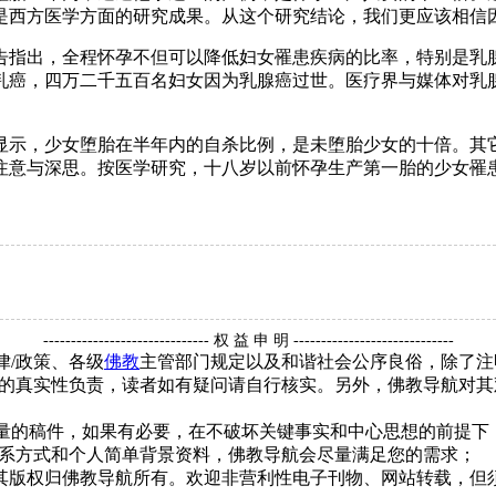
是西方医学方面的研究成果。从这个研究结论，我们更应该相信
指出，全程怀孕不但可以降低妇女罹患疾病的比率，特别是乳腺
乳癌，四万二千五百名妇女因为乳腺癌过世。医疗界与媒体对乳
示，少女堕胎在半年内的自杀比例，是未堕胎少女的十倍。其它
注意与深思。按医学研究，十八岁以前怀孕生产第一胎的少女罹
------------------------------ 权 益 申 明 -----------------------------
律/政策、各级
佛教
主管部门规定以及和谐社会公序良俗，除了注
的真实性负责，读者如有疑问请自行核实。另外，佛教导航对其
质量的稿件，如果有必要，在不破坏关键事实和中心思想的前提
系方式和个人简单背景资料，佛教导航会尽量满足您的需求；
，其版权归佛教导航所有。欢迎非营利性电子刊物、网站转载，但须