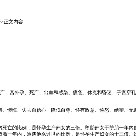
>>正文内容
产、宫外孕、死产、出血和感染、疲惫、休克和昏迷、子宫穿孔
、懊悔、失去自信心、降低自尊、怀有敌意、愤怒、绝望、无助
死亡的比例，是怀孕生产妇女的三倍。堕胎妇女于堕胎一年内自
堕胎一年内，遭遇他杀过世的比例，是怀孕生产妇女的十三倍。