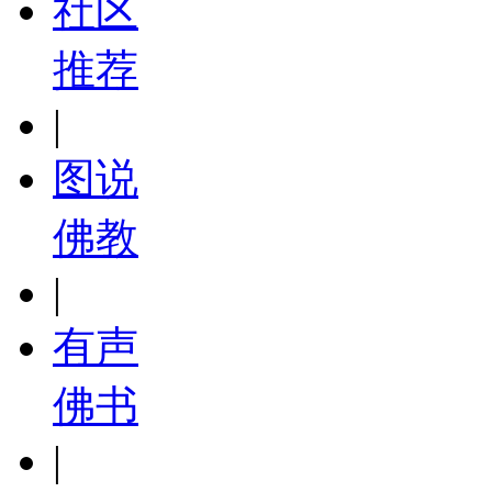
社区
推荐
|
图说
佛教
|
有声
佛书
|