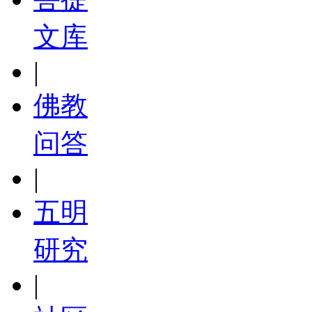
文库
|
佛教
问答
|
五明
研究
|