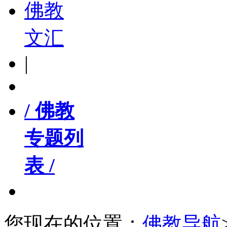
佛教
文汇
|
/ 佛教
专题列
表 /
您现在的位置：
佛教导航